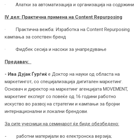
· Алатки за автоматизација и организација на содржини
IV
дел: Практична примена на
Content Repurposing
· Практична вежба: Изработка на Content Repurposing
кампања за сопствен бренд
· Фидбек сесија и насоки за унапредување
Предавач:
- Ива Дујак
Ѓурѓиќ
e Доктор на науки од областа на
маркетингот, со специјализација дигитален маркетинг.
Основач и директор на маркетинг агенцијата MOVEMENT,
маркетинг експерт со повеќе од 16 години работно
искуство во развој на стратегии и кампањи за бројни
интернационални и локални брендови.
За сите учесници на семинарот ќе биде обезбедено:
- работни материјали во електронска верзија;