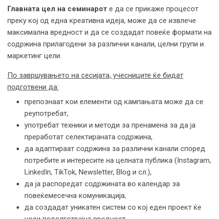
Главната цел
на семинарот
е да се прикаже процесот
преку кој од една креативна идеја, може да се извлече
максимална вредност и да се создадат повеќе формати на
содржина прилагодени за различни канали, целни групи и
маркетинг цели.
По завршувањето на сесијата, учесниците ќе
бидат
подготвени
да:
препознаат кои елементи од кампањата може да се
реупотребат,
употребат техники и методи за пренамена за да ја
преработат селектираната содржина,
да адаптираат содржина за различни канали според
потребите и интересите на целната публика (Instagram,
LinkedIn, TikTok, Newsletter, Blog и сл.),
да ја распоредат содржината во календар за
повеќемесечна комуникација,
да создадат уникатен систем со кој еден проект ќе