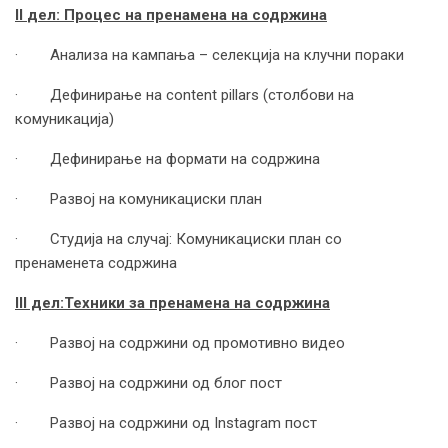
II
дел: Процес на пренамена на содржина
· Анализа на кампања – селекција на клучни пораки
· Дефинирање на content pillars (столбови на
комуникација)
· Дефинирање на формати на содржина
· Развој на комуникациски план
· Студија на случај: Комуникациски план со
пренаменета содржина
III
дел:
Техники за пренамена на содржина
· Развој на содржини од промотивно видео
· Развој на содржини од блог пост
· Развој на содржини од Instagram пост