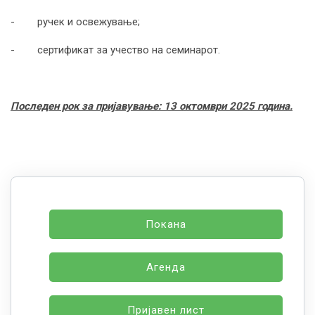
- ручeк и освежување;
- сертификат за учество на семинарот.
Последен рок за пријавување:
13
октомври 2025 година.
Покана
Агенда
Пријавен лист