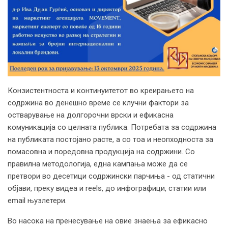
Конзистентноста и континуитетот во креирањето на
содржина во денешно време се клучни фактори за
остварување на долгорочни врски и ефикасна
комуникација со целната публика. Потребата за содржина
на публиката постојано расте, а со тоа и неопходноста за
помасовна и поредовна продукција на содржини. Со
правилна методологија, една кампања може да се
претвори во десетици содржински парчиња - од статични
објави, преку видеа и reels, до инфографици, статии или
email њузлетери.
Во насока на пренесување на овие знаења за ефикасно