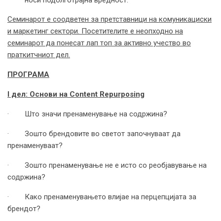
носи подолготрајна вредност.
Семинарот е соодветен за претставници на комуникациски
и маркетинг сектори. Посетителите е неопходно на
семинарот да понесат лап топ за активно учество во
праткитчниот дел.
ПРОГРАМА
I
дел: Основи на
Content Repurposing
· Што значи пренаменување на содржина?
· Зошто брендовите во светот започнуваат да
пренаменуваат?
· Зошто пренаменување не е исто со реобјавување на
содржина?
· Како пренаменувањето влијае на перцепцијата за
брендот?