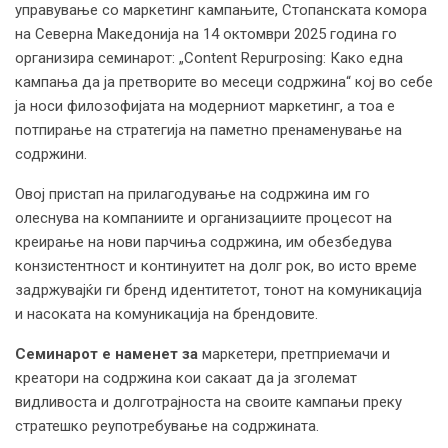
управување со маркетинг кампањите, Стопанската комора
на Северна Македонија на 14 октомври 2025 година го
организира семинарот: „Content Repurposing: Како една
кампања да ја претворите во месеци содржина“ кој во себе
ја носи филозофијата на модерниот маркетинг, а тоа е
потпирање на стратегија на паметно пренаменување на
содржини.
Овој пристап на прилагодување на содржина им го
олеснува на компаниите и организациите процесот на
креирање на нови парчиња содржина, им обезбедува
конзистентност и континуитет на долг рок, во исто време
задржувајќи ги бренд идентитетот, тонот на комуникација
и насоката на комуникација на брендовите.
Семинарот е
наменет
за
маркетери, претприемачи и
креатори на содржина кои сакаат да ја зголемат
видливоста и долготрајноста на своите кампањи преку
стратешко реупотребување на содржината.