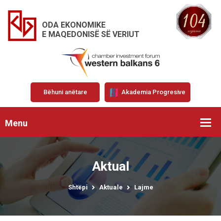
ODA EKONOMIKE
E MAQEDONISË SË VERIUT
Bëhuni anëtare
Akademia Progresive
Menu
Aktual
Shtëpi
Aktuale
Lajme