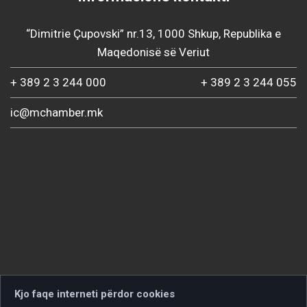
“Dimitrie Çupovski” nr.13, 1000 Shkup, Republika e
Maqedonisë së Veriut
+ 389 2 3 244 000
+ 389 2 3 244 055
ic@mchamber.mk
Kjo faqe interneti përdor cookies