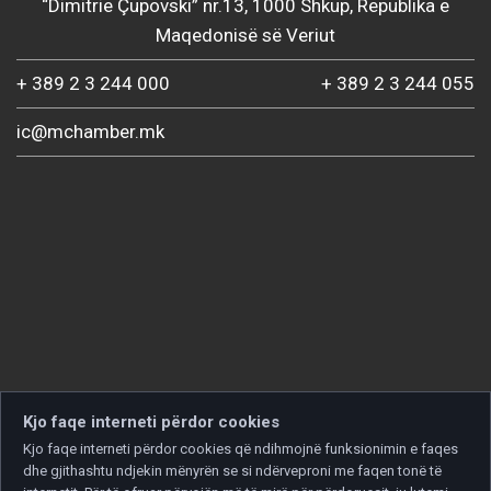
“Dimitrie Çupovski” nr.13, 1000 Shkup, Republika e
Maqedonisë së Veriut
+ 389 2 3 244 000
+ 389 2 3 244 055
ic@mchamber.mk
Kjo faqe interneti përdor cookies
Kjo faqe interneti përdor cookies që ndihmojnë funksionimin e faqes
dhe gjithashtu ndjekin mënyrën se si ndërveproni me faqen tonë të