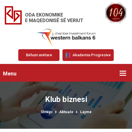
ODA EKONOMIKE
E MAQEDONISË SË VERIUT
Bëhuni anëtare
Akademia Progresive
Menu
Klub biznesi
Shtëpi
Aktuale
Lajme