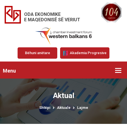
ODA EKONOMIKE
E MAQEDONISË SË VERIUT
Bëhuni anëtare
Akademia Progresive
Menu
Aktual
Shtëpi
Aktuale
Lajme