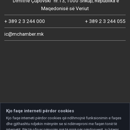
“Dimitrie Çupovski” nr.13, 1000 Shkup, Republika e
Maqedonisë së Veriut
+ 389 2 3 244 000
+ 389 2 3 244 055
ic@mchamber.mk
Kjo faqe interneti përdor cookies
Kjo faqe interneti përdor cookies që ndihmojnë funksionimin e faqes
dhe gjithashtu ndjekin mënyrën se si ndërveproni me faqen tonë të
internetit. Për të ofruar përvojën më të mirë për përdoruesit, ju lutemi