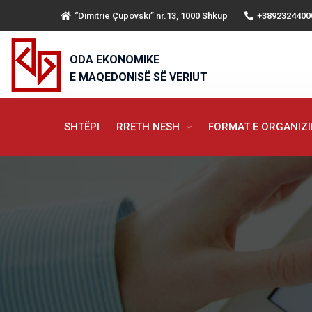
“Dimitrie Çupovski” nr.13, 1000 Shkup
+3892324400
ODA EKONOMIKE
E MAQEDONISË SË VERIUT
SHTËPI
RRETH NESH
FORMAT E ORGANIZ