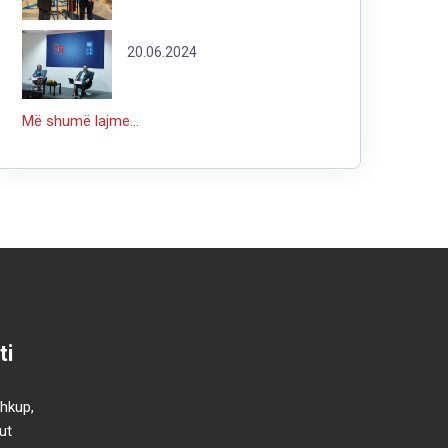
20.06.2024
Më shumë lajme...
ti
Shkup,
ut