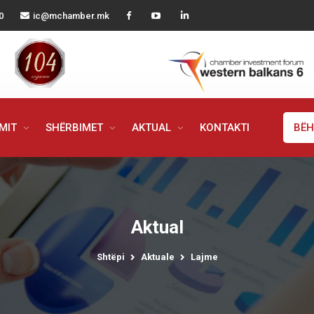
0
ic@mchamber.mk
IMIT
SHËRBIMET
AKTUAL
KONTAKTI
BËH
Aktual
Shtëpi
Aktuale
Lajme