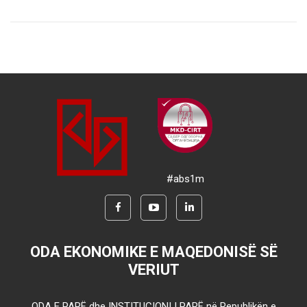
#abs1m
ODA EKONOMIKE E MAQEDONISË SË
VERIUT
ODA E PARË dhe INSTITUCIONI I PARË në Republikën e