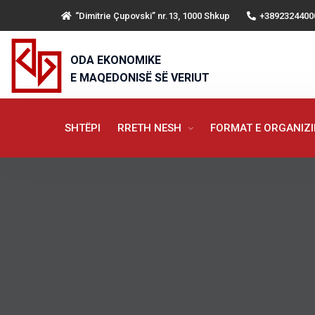
“Dimitrie Çupovski” nr.13, 1000 Shkup
+3892324400
ODA EKONOMIKE
E MAQEDONISË SË VERIUT
SHTËPI
RRETH NESH
FORMAT E ORGANIZ