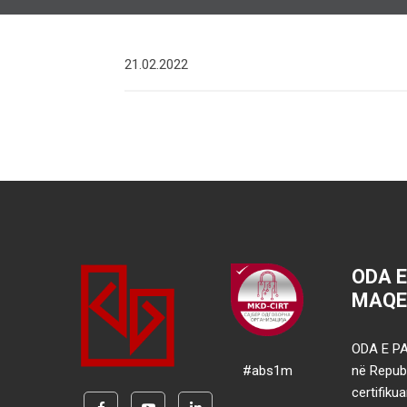
21.02.2022
ODA 
MAQE
ODA E PA
#abs1m
në Republ
certifik