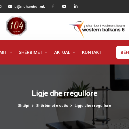
0
ic@mchamber.mk
IMIT
SHËRBIMET
AKTUAL
KONTAKTI
BËH
Ligje dhe rregullore
Shtëpi
Shërbimet e odës
Ligje dhe rregullore