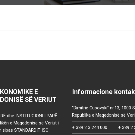
EKONOMIKE E
Informacione kontak
DONISË SË VERIUT
“Dimitrie Çupovski” nr.13, 1000 
Republika e Maqedonisë së Veri
RË dhe INSTITUCIONI I PARË
ikën e Maqedonisë së Veriut i
+ 389 2 3 244 000
+ 389 2 
uar sipas STANDARDIT ISO