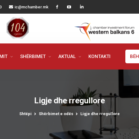
0
ic@mchamber.mk
IMIT
SHËRBIMET
AKTUAL
KONTAKTI
BËH
Ligje dhe rregullore
Shtëpi
Shërbimet e odës
Ligje dhe rregullore