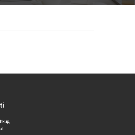
ti
Shkup,
ut