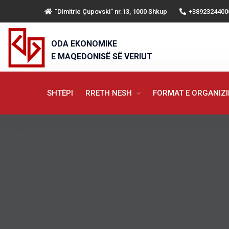
“Dimitrie Çupovski” nr.13, 1000 Shkup
+3892324400
ODA EKONOMIKE
E MAQEDONISË SË VERIUT
SHTËPI
RRETH NESH
FORMAT E ORGANIZ