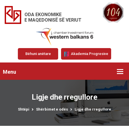
ODA EKONOMIKE
E MAQEDONISË SË VERIUT
Bëhuni anëtare
Akademia Progresive
Menu
Ligje dhe rregullore
Shtëpi
Shërbimet e odës
Ligje dhe rregullore