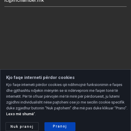
Kjo faqe interneti përdor cookies
Kjo faqe interneti përdor cookies që ndihmojnë funksionimin e faqes
dhe gjithashtu ndjekin mënyrën se si ndërveproni me faqen tonë të
internetit. Për të ofruar përvojën më të mirë për përdoruesit, ju lutemi
zgjidhni individualisht nëse pajtoheni ose jo me secilin cookie specifik
duke zgjedhur butonin “Nuk pajtohem” dhe më pas duke klikuar “Prano”.
Lexo më shumë'
.
Copyright © 2026 Developed by
Unet
. All rights reserved.
Politika e privatësisë
|
Politika e cookies
Pranoj
Nuk pranoj