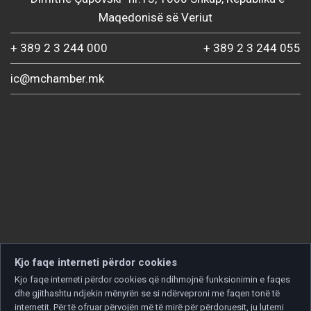
Maqedonisë së Veriut
+ 389 2 3 244 000
+ 389 2 3 244 055
ic@mchamber.mk
Kjo faqe interneti përdor cookies
Kjo faqe interneti përdor cookies që ndihmojnë funksionimin e faqes
dhe gjithashtu ndjekin mënyrën se si ndërveproni me faqen tonë të
internetit. Për të ofruar përvojën më të mirë për përdoruesit, ju lutemi