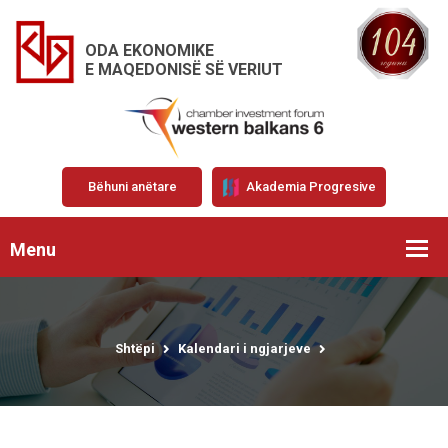
ODA EKONOMIKE
E MAQEDONISË SË VERIUT
Bëhuni anëtare
Akademia Progresive
Menu
Shtëpi
Kalendari i ngjarjeve