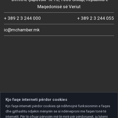
Maqedonisë së Veriut
+ 389 2 3 244 000
+ 389 2 3 244 055
ic@mchamber.mk
Kjo faqe interneti përdor cookies
Kjo faqe interneti përdor cookies që ndihmojnë funksionimin e faqes
dhe gjithashtu ndjekin mënyrën se si ndërveproni me faqen tonë të
internetit. Për të ofruar përvojën më të mirë për përdoruesit, ju lutemi