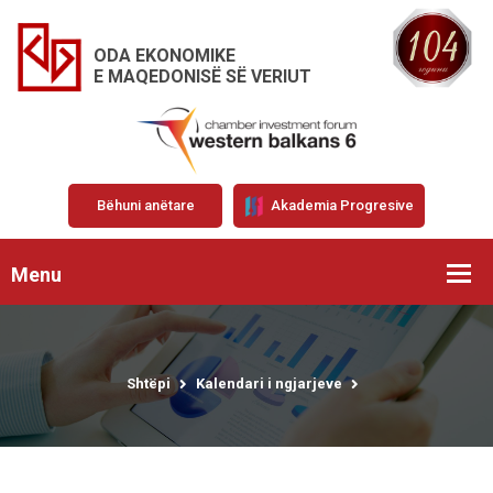
ODA EKONOMIKE
E MAQEDONISË SË VERIUT
Bëhuni anëtare
Akademia Progresive
Menu
Shtëpi
Kalendari i ngjarjeve