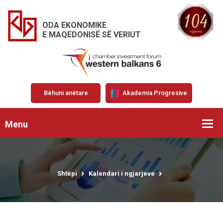
ODA EKONOMIKE
E MAQEDONISË SË VERIUT
Bëhuni anëtare
Akademia Progresive
Menu
Shtëpi
Kalendari i ngjarjeve