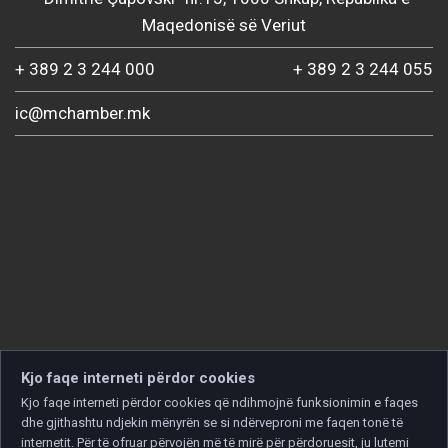
Maqedonisë së Veriut
+ 389 2 3 244 000
+ 389 2 3 244 055
ic@mchamber.mk
Kjo faqe interneti përdor cookies
Kjo faqe interneti përdor cookies që ndihmojnë funksionimin e faqes
dhe gjithashtu ndjekin mënyrën se si ndërveproni me faqen tonë të
internetit. Për të ofruar përvojën më të mirë për përdoruesit, ju lutemi