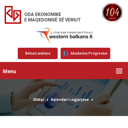
ODA EKONOMIKE
E MAQEDONISË SË VERIUT
Bëhuni anëtare
Akademia Progresive
Menu
Shtëpi
Kalendari i ngjarjeve