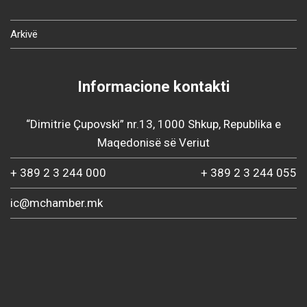
Arkivë
Informacione kontakti
“Dimitrie Çupovski” nr.13, 1000 Shkup, Republika e
Maqedonisë së Veriut
+ 389 2 3 244 000
+ 389 2 3 244 055
ic@mchamber.mk