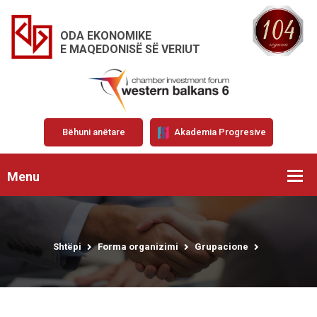
ODA EKONOMIKE
E MAQEDONISË SË VERIUT
Bëhuni anëtare
Akademia Progresive
Menu
Shtëpi
Forma organizimi
Grupacione