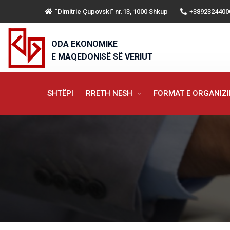
“Dimitrie Çupovski” nr.13, 1000 Shkup
+3892324400
ODA EKONOMIKE
E MAQEDONISË SË VERIUT
SHTËPI
RRETH NESH
FORMAT E ORGANIZ