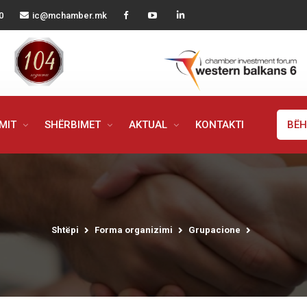
0
ic@mchamber.mk
IMIT
SHËRBIMET
AKTUAL
KONTAKTI
BËH
Shtëpi
Forma organizimi
Grupacione