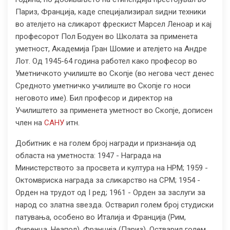
Париз, Франција, каде специјализирал ѕидни техники
во ателјето на сликарот фрескист Марсел Леноар и кај
професорот Пол Бодуен во Школата за применета
уметност, Академија Гран Шомие и ателјето на Андре
Лот. Од 1945-64 година работел како професор во
Уметничкото училиште во Скопје (во негова чест денес
Средното уметничко училиште во Скопје го носи
неговото име). Бил професор и директор на
Училиштето за применета уметност во Скопје, дописен
член на
САНУ
итн.
Добитник е на голем број награди и признанија од
областа на уметноста: 1947 - Награда на
Министерството за просвета и култура на НРМ; 1959 -
Октомвриска награда за сликарство на СРМ; 1954 -
Орден на трудот од I ред; 1961 - Орден за заслуги за
народ со златна ѕвезда. Остварил голем број студиски
патувања, особено во Италија и Франција (Рим,
Фиренца, Неапол), Франција (Париз). Остварил голем