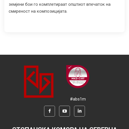
земјени бои го комплетираат општиот впечаток на
смиреност на композицијата.
#abs1m