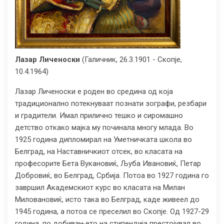
Лазар Личеноски
(Галичник, 26.3.1901 - Скопје,
10.4.1964)
Лазар Личеноски е роден во средина од која
традиционално потекнуваат познати зографи, резбари
и градители. Имал прилично тешко и сиромашно
детство откако мајка му починала многу млада. Во
1925 година дипломирал на Уметничката школа во
Белград, на Наставничкиот отсек, во класата на
професорите Бета Вукановиќ, Љуба Ивановиќ, Петар
Добровиќ, во Белград, Србија. Потоа во 1927 година го
завршил Академскиот курс во класата на Милан
Миловановиќ, исто така во Белград, каде живеел до
1945 година, а потоа се преселил во Скопје. Од 1927-29
година, по добивањето на стипендија престојувал во