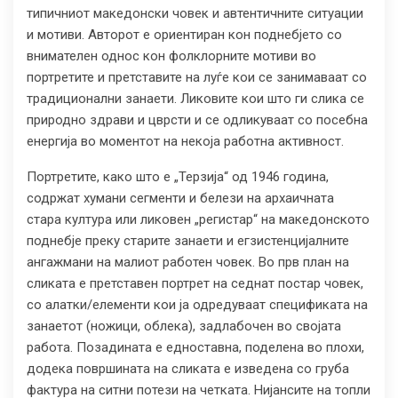
типичниот македонски човек и автентичните ситуации
и мотиви. Авторот е ориентиран кон поднебјето со
внимателен однос кон фолклорните мотиви во
портретите и претставите на луѓе кои се занимаваат со
традиционални занаети. Ликовите кои што ги слика се
природно здрави и цврсти и се одликуваат со посебна
енергија во моментот на некоја работна активност.
Портретите, како што е „Терзија“ од 1946 година,
содржат хумани сегменти и белези на архаичната
стара култура или ликовен „регистар“ на македонското
поднебје преку старите занаети и егзистенцијалните
ангажмани на малиот работен човек. Во прв план на
сликата е претставен портрет на седнат постар човек,
со алатки/елементи кои ја одредуваат спецификата на
занаетот (ножици, облека), задлабочен во својата
работа. Позадината е едноставна, поделена во плохи,
додека површината на сликата е изведена со груба
фактура на ситни потези на четката. Нијансите на топли