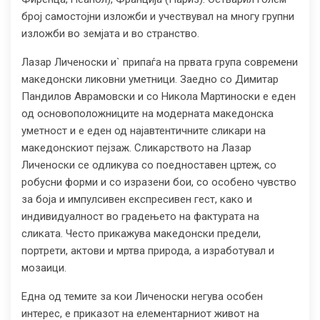
број самостојни изложби и учествувал на многу групни
изложби во земјата и во странство.
Лазар Личеноски и` припаѓа на првата група современи
македонски ликовни уметници. Заедно со Димитар
Пандилов Аврамовски и со Никола Мартиноски е еден
од основоположниците на модерната македонска
уметност и е еден од најавтентичните сликари на
македонскиот пејзаж. Сликарството на Лазар
Личеноски се одликува со поедноставен цртеж, со
робусни форми и со изразени бои, со особено чувство
за боја и импулсивен експресивен гест, како и
индивидуалност во градењето на фактурата на
сликата. Често прикажува македонски предели,
портрети, актови и мртва природа, а изработувал и
мозаици.
Една од темите за кои Личеноски негува особен
интерес, е приказот на елементарниот живот на