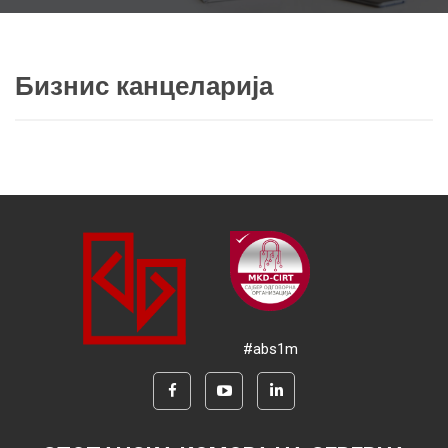
Бизнис канцеларија
#abs1m