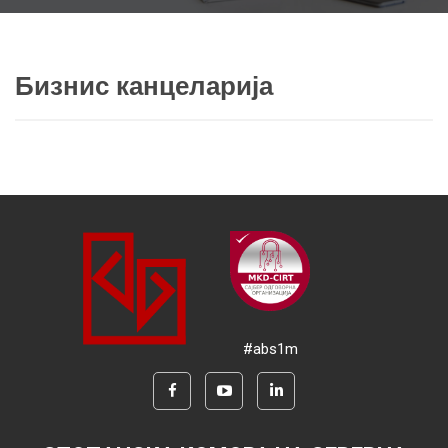
Бизнис канцеларија
#abs1m