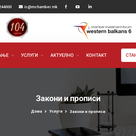
244000
ic@mchamber.mk
РАЊЕ
УСЛУГИ
АКТУЕЛНО
КОНТАКТ
СТА
Закони и прописи
Дома
Услуги
Закони и прописи