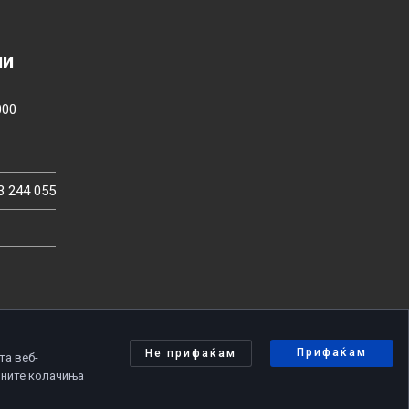
ии
000
3 244 055
Прифаќам
Не прифаќам
та веб-
чните колачиња
олитика за приватност
|
Политика за колачиња