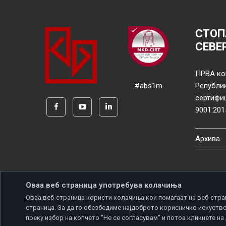
СТОП
СЕВЕ
ПРВА ко
#abs1m
Републи
сертифи
9001:201
Архива
Оваа веб страница употребува колачиња
Оваа веб-страница користи колачиња кои помагаат на веб-стра
страница. За да го обезбедиме најдоброто корисничко искуство
Copyright © 2026 Developed by
Unet
. All rights reserve
преку избор на копчето "Не се согласувам" и потоа кликнете на