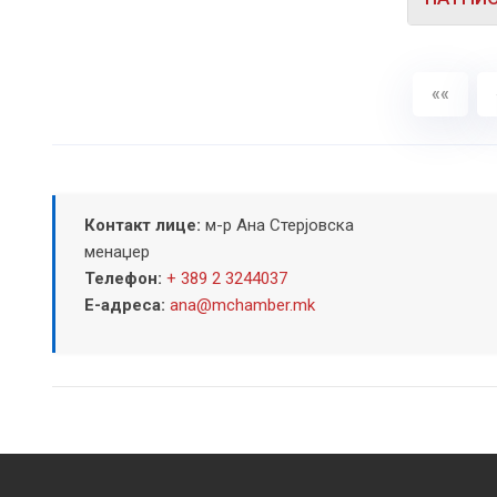
««
Контакт лице:
м-р Ана Стерјовска
менаџер
Телефон:
+ 389 2 3244037
Е-адреса:
ana@mchamber.mk