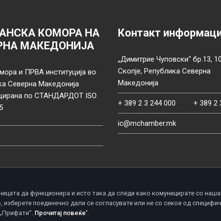
АНСКА КОМОРА НА
Контакт информац
РНА МАКЕДОНИЈА
„Димитрие Чуповски“ бр.13, 1
Скопје, Република Северна
мора и ПРВА институција во
Македонија
ка Северна Македонија
цирана по СТАНДАРДОТ ISO
+ 389 2 3 244 000
+ 389 2 
5
ic@mchamber.mk
ницата да функционира и исто така да следи како комуницирате со наша
, изберете поединечно дали се согласувате или не со секое од специфи
d.
П
 „Прифати“.
Прочитај повеќе'
.