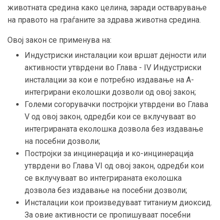
животната средина како целина, заради остварување
на правото на граѓаните за здрава животна средина.
Oвој закон се применува на:
Индустриски инсталации кои вршат дејности или
активности утврдени во Глава - IV Индустриски
инсталации за кои е потребно издавање на А-
интегрирани еколошки дозволи од овој закон;
Големи согорувачки постројки утврдени во Глава
V од овој закон, одредби кои се вклучуваат во
интегрираната еколошка дозвола без издавање
на посебни дозволи;
Постројки за инцинерација и ко-инцинерација
утврдени во Глава VI од овој закон, одредби кои
се вклучуваат во интегрираната еколошка
дозвола без издавање на посебни дозволи;
Инсталации кои произведуваат титаниум диоксид.
За овие активности се пропишуваат посебни