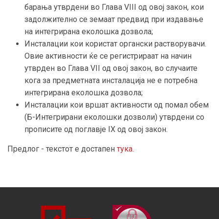
барања утврдени во Глава VIII од овој закон, кои
задолжително се земаат предвид при издавање
на интегрирана еколошка дозвола;
Инсталации кои користат органски растворувачи.
Овие активности ќе се регистрираат на начин
утврден во Глава VII од овој закон, во случаите
кога за предметната инсталација не е потребна
интегрирана еколошка дозвола;
Инсталации кои вршат активности од помал обем
(Б-Интегрирани еколошки дозволи) утврдени со
прописите од поглавје IX од овој закон.
Предлог - текстот е достапен
тука.