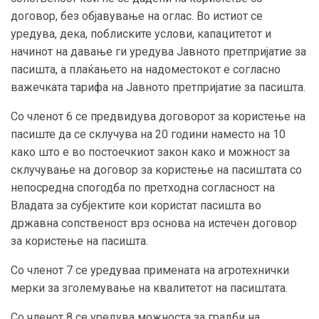
договор, без објавување на оглас. Во истиот се
уредува, дека, поблиските услови, капацитетот и
начинот на давање ги уредува Јавното претпријатие за
пасишта, а плаќањето на надоместокот е согласно
важечката тарифа на Јавното претпријатие за пасишта.
Со членот 6 се предвидува договорот за користење на
пасиште да се склучува на 20 години наместо на 10
како што е во постоечкиот закон како и можност за
склучување на договор за користење на пасиштата со
непосредна спогодба по претходна согласност на
Владата за субјектите кои користат пасишта во
државна сопственост врз основа на истечен договор
за користење на пасишта.
Со членот 7 се уредуваа примената на агротехнички
мерки за зголемување на квалитетот на пасиштата.
Со членот 8 се уредува можноста за градби на