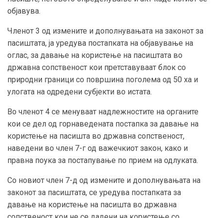
објавува.
Членот 3 од измените и дополнувањата на законот за
пасиштата, ја уредува постапката на објавување на
оглас, за давање на користење на пасиштата во
државна сопственост кои претставуваат блок со
природни граници со површина поголема од 50 ха и
улогата на одредени субјекти во истата.
Во членот 4 се менуваат надлежностите на органите
кои се дел од горнаведената постапка за давање на
користење на пасишта во државна сопственост,
наведени во член 7-г од важечкиот закон, како и
правна поука за постапување по прием на одлуката.
Со новиот член 7-д од измените и дополнувањата на
законот за пасиштата, се уредува постапката за
давање на користење на пасишта во државна
сопственост кои не се дадени на користење со