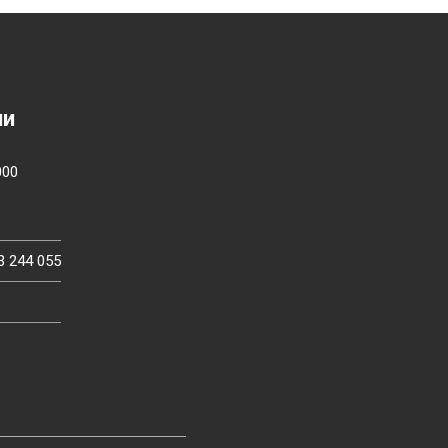
ии
000
3 244 055