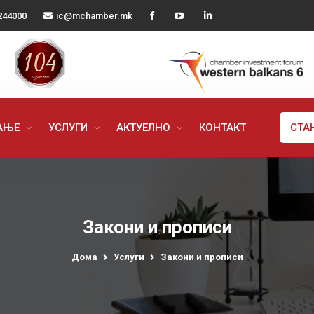
244000
ic@mchamber.mk
РАЊЕ
УСЛУГИ
АКТУЕЛНО
КОНТАКТ
СТА
Закони и прописи
Дома
Услуги
Закони и прописи