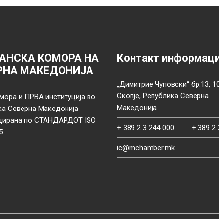
АНСКА КОМОРА НА
Контакт информац
РНА МАКЕДОНИЈА
„Димитрие Чуповски“ бр.13, 1
Скопје, Република Северна
мора и ПРВА институција во
Македонија
ка Северна Македонија
цирана по СТАНДАРДОТ ISO
+ 389 2 3 244 000
+ 389 2 
5
ic@mchamber.mk