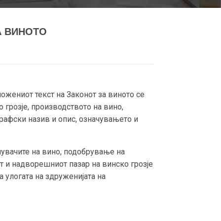
А ВИНОТО
жениот текст на Законот за виното се
грозје, производството на вино,
графски назив и опис, означувањето и
шувачите на вино, подобрување на
т и надворешниот пазар на винско грозје
а улогата на здруженијата на