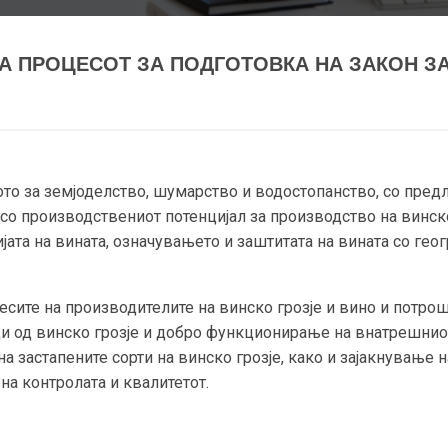
А ПРОЦЕСОТ ЗА ПОДГОТОВКА НА ЗАКОН З
 за земјоделство, шумарство и водостопанство, со предло
о производствениот потенцијал за производство на винско 
јата на вината, означувањето и заштитата на вината со гео
ресите на производителите на винско грозје и вино и потро
ди од винско грозје и добро функционирање на внатрешнио
а застапените сорти на винско грозје, како и зајакнување н
на контролата и квалитетот.