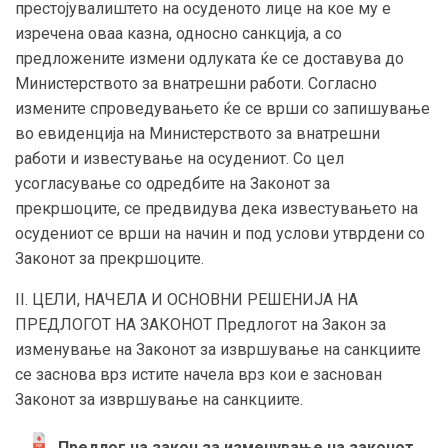
престојувалиштето на осуденото лице на кое му е
изречена оваа казна, односно санкција, а со
предложените измени одлуката ќе се доставува до
Министерството за внатрешни работи. Согласно
измените спроведувањето ќе се врши со запишување
во евиденција на Министерството за внатрешни
работи и известување на осудениот. Со цел
усогласување со одредбите на Законот за
прекршоците, се предвидува дека известувањето на
осудениот се врши на начин и под услови утврдени со
Законот за прекршоците.
II. ЦЕЛИ, НАЧЕЛА И ОСНОВНИ РЕШЕНИЈА НА
ПРЕДЛОГОТ НА ЗАКОНОТ Предлогот на Закон за
изменување на Законот за извршување на санкциите
се заснова врз истите начела врз кои е заснован
Законот за извршување на санкциите.
Предлог на закон за изменување на законот