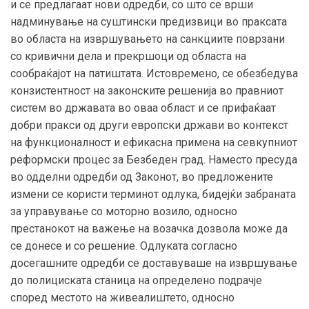
и се предлагаат нови одредби, со што се врши
надминување на суштински предизвици во праксата
во областа на извршувањето на санкциите поврзани
со кривични дела и прекршоци од областа на
сообраќајот на патиштата. Истовремено, се обезбедува
конзистентност на законските решенија во правниот
систем во државата во оваа област и се прифаќаат
добри пракси од други европски држави во контекст
на функционалност и ефикасна примена на севкупниот
реформски процес за Безбеден град. Наместо пресуда
во одделни одредби од Законот, во предложените
измени се користи терминот одлука, бидејќи забраната
за управување со моторно возило, односно
престанокот на важење на возачка дозвола може да
се донесе и со решение. Одлуката согласно
досегашните одредби се доставуваше на извршување
до полициската станица на определено подрачје
според местото на живеалиштето, односно