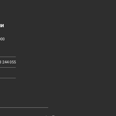
ии
000
3 244 055