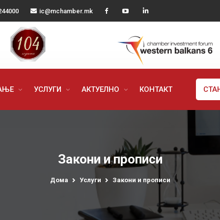
244000
ic@mchamber.mk
РАЊЕ
УСЛУГИ
АКТУЕЛНО
КОНТАКТ
СТА
Закони и прописи
Дома
Услуги
Закони и прописи