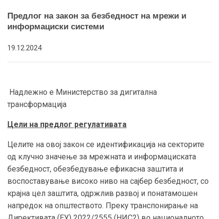
Предлог на закон за безбедност на мрежи и
информациски системи
19.12.2024
Надлежно е Министерство за дигитална
трансформација
Цели на предлог регулативата
Целите на овој закон се идентификација на секторите
од клучно значење за мрежната и информациската
безбедност, обезбедување ефикасна заштита и
воспоставување високо ниво на сајбер безбедност, со
крајна цел заштита, одржлив развој и понатамошен
напредок на општеството. Преку транспонирање на
Директивата (ЕУ) 2022/2555 (НИС2) во националното