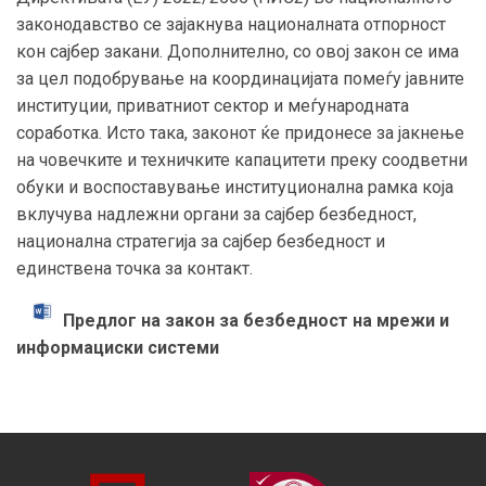
законодавство се зајакнува националната отпорност
кон сајбер закани. Дополнително, со овој закон се има
за цел подобрување на координацијата помеѓу јавните
институции, приватниот сектор и меѓународната
соработка. Исто така, законот ќе придонесе за јакнење
на човечките и техничките капацитети преку соодветни
обуки и воспоставување институционална рамка која
вклучува надлежни органи за сајбер безбедност,
национална стратегија за сајбер безбедност и
единствена точка за контакт.
Предлог на закон за безбедност на мрежи и
информациски системи