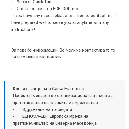
· Support Quick Turn
· Quotation base on FOB, DDP, etc
If you have any needs, please feel free to contact me. I
have prepared well to serve you at anytime with any
instructions!
За повеќе информации, Ве молиме контактирајте го
лицето наведено подолу.
Контакт лице:
м-р Сања Николова
Проектен менаџер во организационата целина за
претставување на членките и вмрежување
- Здружение на трговијата
- ЕЕНОМА-EEН Европска мрежа на
претприемништво на Северна Македонија