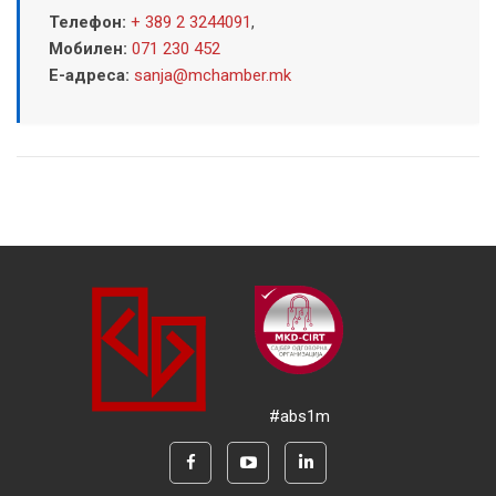
Телефон:
+ 389 2 3244091
,
Мобилен:
071 230 452
Е-адреса:
sanja@mchamber.mk
#abs1m