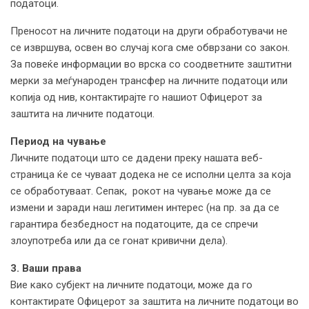
податоци.
Преносот на личните податоци на други обработувачи не
се извршува, освен во случај кога сме обврзани со закон.
За повеќе информации во врска со соодветните заштитни
мерки за меѓународен трансфер на личните податоци или
копија од нив, контактирајте го нашиот Офицерот за
заштита на личните податоци.
Период на чување
Личните податоци што се дадени преку нашата веб-
страница ќе се чуваат додека не се исполни целта за која
се обработуваат. Сепак, рокот на чување може да се
измени и заради наш легитимен интерес (на пр. за да се
гарантира безбедност на податоците, да се спречи
злоупотреба или да се гонат кривични дела).
3. Ваши права
Вие како субјект на личните податоци, може да го
контактирате Офицерот за заштита на личните податоци во