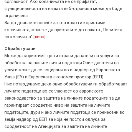
согласност. Ако колачињата не се прифатат,
функционалноста на нашата веб-страница може да биде
ограничена.
За да дознаете повеќе за тоа како ги користиме
колачињата, можете да пристапите до нашата „Политика
за колачиња“ [
линк
].
Обработувачи
Може да користиме трети страни даватели на услуги за
обработка на вашите лични податоци.Овие даватели на
услуги може да се лоцирани во и надвор од Европската
Унија (ЕУ) и Европската економси простор (ЕЕП).
Ние потврдуваме дека овие обработувачи ги обработуваат
личните податоци во согласност со европското
законодавство за заштита на личните податоците за да
гарантираат соодветно ниво на заштита на личните
податоците, дури и ако личните податоци се пренесени во
земја надвор од ЕЕП за која не постои одлука за
соодветност на Агенцијата за заштита на личните