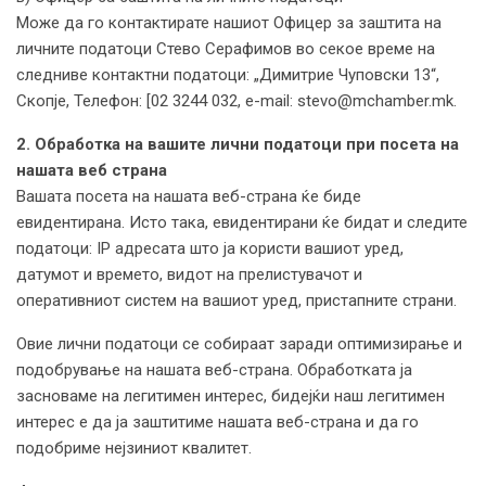
Може да го контактирате нашиот Офицер за заштита на
личните податоци Стево Серафимов во секое време на
следниве контактни податоци: „Димитрие Чуповски 13“,
Скопје, Телефон: [02 3244 032, e-mail: stevo@mchamber.mk.
2. Oбработка на вашите лични податоци при посета на
нашата веб страна
Вашата посета на нашата веб-страна ќе биде
евидентирана. Исто така, евидентирани ќе бидат и следите
податоци: IP адресата што ја користи вашиот уред,
датумот и времето, видот на прелистувачот и
оперативниот систем на вашиот уред, пристапните страни.
Овие лични податоци се собираат заради оптимизирање и
подобрување на нашата веб-страна. Обработката ја
засноваме на легитимен интерес, бидејќи наш легитимен
интерес е да ја заштитиме нашата веб-страна и да го
подобриме нејзиниот квалитет.