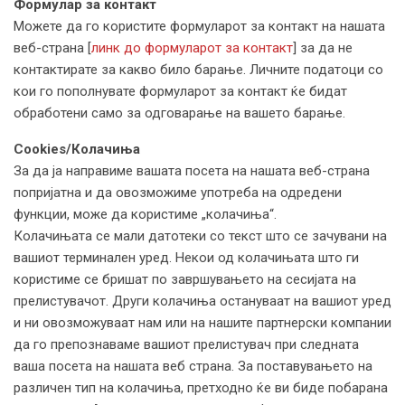
Формулар за контакт
Можете да го користите формуларот за контакт на нашата
веб-страна [
линк до формуларот за контакт
] за да не
контактирате за какво било барање. Личните податоци со
кои го пополнувате формуларот за контакт ќе бидат
обработени само за одговарање на вашето барање.
Cookies/Колачиња
За да ја направиме вашата посета на нашата веб-странa
попријатна и да овозможиме употреба на одредени
функции, може да користиме „колачиња“.
Колачињата се мали датотеки со текст што се зачувани на
вашиот терминален уред. Некои од колачињата што ги
користиме се бришат по завршувањето на сесијата на
прелистувачот. Други колачиња остануваат на вашиот уред
и ни овозможуваат нам или на нашите партнерски компании
да го препознаваме вашиот прелистувач при следната
ваша посета на нашата веб страна. За поставувањето на
различен тип на колачиња, претходно ќе ви биде побарана