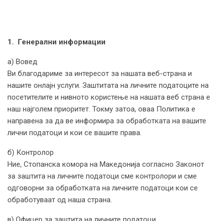
1. Генерални информации
а) Вовед
Ви благодариме за интересот за нашата веб-страна и
нашите онлајн услуги. Заштитата на личните податоците на
посетителите и нивното користење на нашата веб страна е
наш најголем приоритет. Токму затоа, оваа Политика е
направена за да ве информира за обработката на вашите
лични податоци и кои се вашите права.
б) Контролор
Ние, Стопанска комора на Македонија согласно Законот
за заштита на личните податоци сме контролори и сме
одговорни за обработката на личните податоци кои се
обработуваат од наша страна.
в) Офицер за заштита на личните податоци