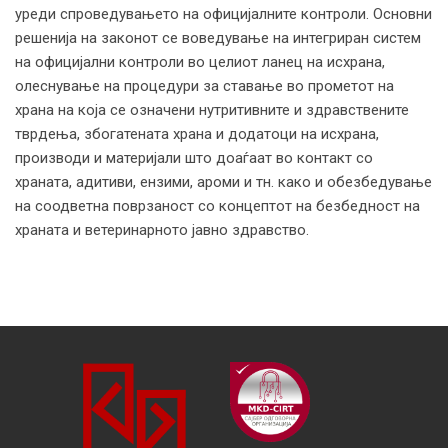
уреди спроведувањето на официјалните контроли. Основни
решенија на законот се воведување на интегриран систем
на официјални контроли во целиот ланец на исхрана,
олеснување на процедури за ставање во прометот на
храна на која се означени нутритивните и здравствените
тврдења, збогатената храна и додатоци на исхрана,
производи и материјали што доаѓаат во контакт со
храната, адитиви, ензими, ароми и тн. како и обезбедување
на соодветна поврзаност со концептот на безбедност на
храната и ветеринарното јавно здравство.