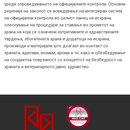
уреди спроведувањето на официјалните контроли. Основни
решенија на законот се воведување на интегриран систем
на официјални контроли во целиот ланец на исхрана,
олеснување на процедури за ставање во прометот на
храна на која се означени нутритивните и здравствените
тврдења, збогатената храна и додатоци на исхрана,
производи и материјали што доаѓаат во контакт со
храната, адитиви, ензими, ароми и тн. како и обезбедување
на соодветна поврзаност со концептот на безбедност на
храната и ветеринарното јавно здравство.