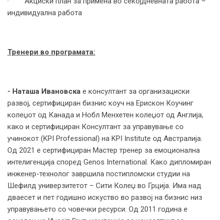
· Акциски план за примена во секојдневната работа –
индивидуална работа
Тренери во програмата:
- Наташа Ивановска
е консултант за организациски
развој, сертифициран бизнис коуч на Ерискон Коучинг
колеџот од Канада и Нобл Менхетен колеџот од Англија,
како и сертифициран Консултант за управување со
учинокот (KPI Professional) на KPI Institute од Австралија.
Од 2021 е сертифициран Мастер тренер за емоционална
интелигенција според Genos International. Како дипломиран
инженер-технолог завршила постипломски студии на
Шефилд универзитетот – Сити Колеџ во Грција. Има над
дваесет и пет годишно искуство во развој на бизнис низ
управувањето со човечки ресурси. Од 2011 година е