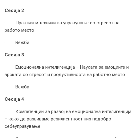
Сесија 2
· Практични техники за управување со стресот на
работо место
· Вежби
Сесија 3
· Емоционална интелигенција – Науката за емоциите и
врската со стресот и продуктивноста на работно место
· Вежба
Сесија 4
· Компетенции за развој на емоционална интелигенција
– како да развиваме резилиентност низ подобро
себеуправување