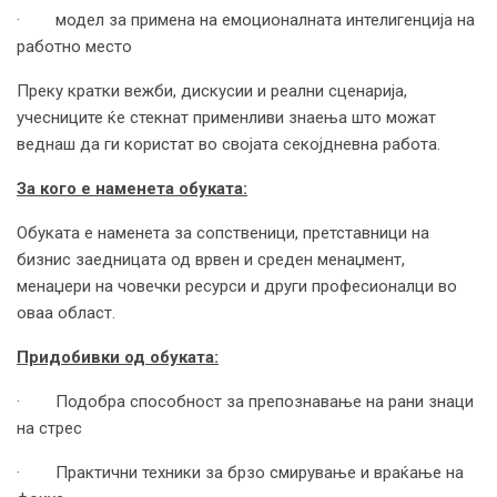
· модел за примена на емоционалната интелигенција на
работно место
Преку кратки вежби, дискусии и реални сценарија,
учесниците ќе стекнат применливи знаења што можат
веднаш да ги користат во својата секојдневна работа.
За кого е наменета обуката
:
Обуката е наменета за сопственици, претставници на
бизнис заедницата од врвен и среден менаџмент,
менаџери на човечки ресурси и други професионалци во
оваа област.
Придобивки од обуката:
· Подобра способност за препознавање на рани знаци
на стрес
· Практични техники за брзо смирување и враќање на