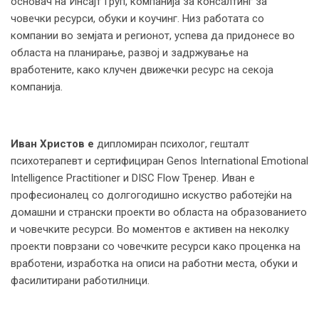
основач на Инсајт Груп, компанија за консалтинг за
човечки ресурси, обуки и коучинг. Низ работата со
компании во земјата и регионот, успева да придонесе во
областа на планирање, развој и задржување на
вработените, како клучен движечки ресурс на секоја
компанија.
Иван Христов е
дипломиран психолог, гешталт
психотерапевт и сертифициран Genos International Emotional
Intelligence Practitioner и DISC Flow Тренер. Иван е
професионалец со долгогодишно искуство работејќи на
домашни и странски проекти во областа на образованието
и човечките ресурси. Во моментов е активен на неколку
проекти поврзани со човечките ресурси како проценка на
вработени, изработка на описи на работни места, обуки и
фасилитирани работилници.