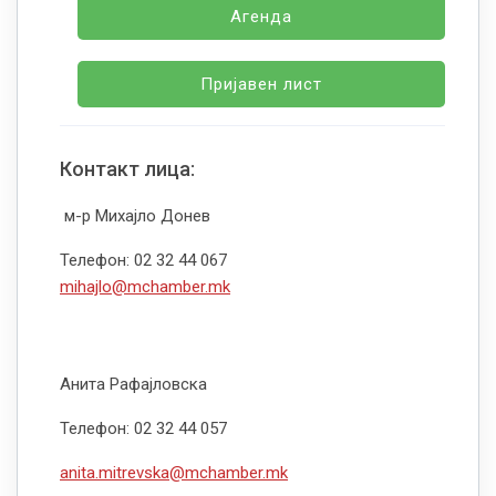
Агенда
Пријавен лист
Контакт лица:
м-р Михајло Донев
Телефон: 02 32 44 067
mihajlo@mchamber.mk
Анита Рафајловска
Телефон: 02 32 44 057
anita.mitrevska@mchamber.mk