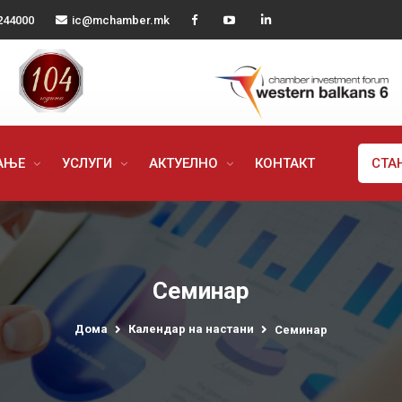
244000
ic@mchamber.mk
РАЊЕ
УСЛУГИ
АКТУЕЛНО
КОНТАКТ
СТА
Семинар
Дома
Календар на настани
Семинар