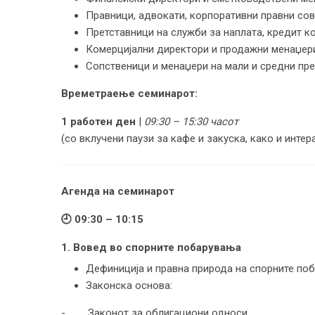
Правници, адвокати, корпоративни правни сов
Претставници на служби за наплата, кредит к
Комерцијални директори и продажни менаџер
Сопственици и менаџери на мали и средни пре
Времетраење
семинарот:
1 работен ден
|
09:30 – 15:30 часот
(со вклучени паузи за кафе и закуска, како и интер
Агенда
на семинарот
🕘
09:30 – 10:15
1. Вовед во спорните побарувања
Дефиниција и правна природа на спорните по
Законска основа:
- Законот за облигациони односи