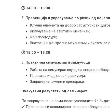
🕓
14:00 – 15:00
5. Превенција и управување со ризик од ненап
Клучни елементи на добро структуриран дого
Вклучување на заштитни механизи;
KYC процедури;
Внатрешни контролни механизми и систем за 
🕔
15:00 – 15:30
6. Практична симулација и заклучоци
Работа на симулиран случај на спорно побару
Прашања и одговори, дискусија;
Завршни напомени и препораки.
Очекувани резултати
од семинарот
По завршување на семинарот, учесниците ќе бидат
✔️ Препознаат и анализираат спорни побарувања с