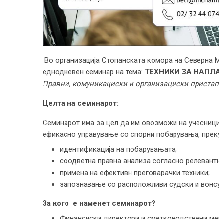
Во организација Стопанската комора на Северна М
еднодневен семинар на тема:
ТЕХНИКИ ЗА НАПЛ
Правни, комуникациски и организациски пристап
Цел
та
на семинарот
:
Семинарот има за цел да им овозможи на учесници
ефикасно управување со спорни побарувања, преку
идентификација на побарувањата;
соодветна правна анализа согласно релевант
примена на ефективн преговарачки техники;
запознавање со расположливи судски и вонс
За кого
е наменет семинарот?
Финансиски директори и сметководствени ме