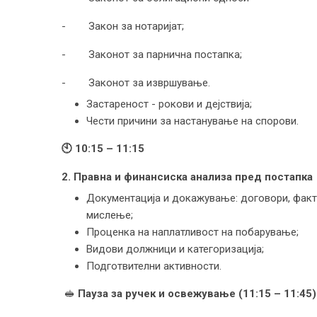
- Закон за нотаријат;
- Законот за парнична постапка;
- Законот за извршување.
Застареност - рокови и дејствија;
Чести причини за настанување на спорови.
🕙
10:15 – 11:15
2. Правна и финансиска анализа пред постапка
Документација и докажување: договори, факту
мислење;
Проценка на наплатливост на побарување;
Видови должници и категоризација;
Подготвителни активности.
🥪
Пауза за
ручек и освежување
(11:15 – 11:
45
)