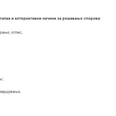
тапка и алтернативни начини за решавање спорови:
рање, отпис;
г;
извршување;