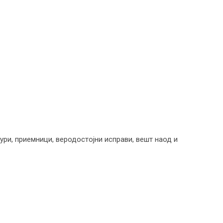
ри, приемници, веродостојни исправи, вешт наод и