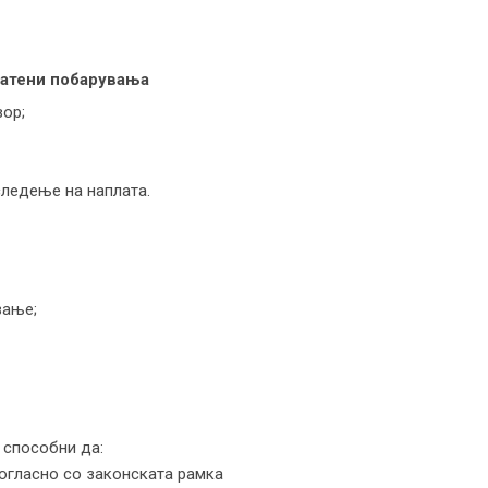
латени побарувања
вор;
следење на наплата.
вање;
 способни да:
огласно со законската рамка