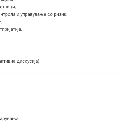
етници;
онтрола и управување со ризик;
и;
тпријатија.
активна дискусија)
барувања;