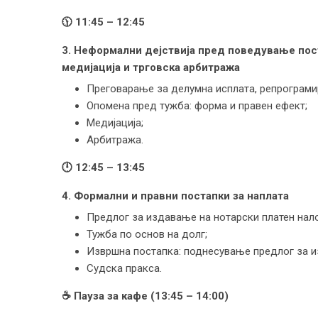
🕦
11:
45
– 12:
45
3. Неформални дејствија пред поведување пос
медијација и трговска арбитража
Преговарање за делумна исплата, репрограми
Опомена пред тужба: форма и правен ефект;
Медијација;
Арбитража.
🕛
12:
45
– 13:
45
4. Формални и правни постапки за наплата
Предлог за издавање на нотарски платен нало
Тужба по основ на долг;
Извршна постапка: поднесување предлог за 
Судска пракса.
☕
Пауза за
кафе
(13:
45
– 14:00)