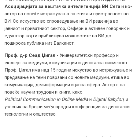
Асоцијацијата за вештачка интелигенција ВИ Сега
и ко-
автор на повеќе истражувања за етика и пристрасност во
ВИ. Со искуство во спроведување на ВИ решенија во
јавниот и приватниот сектор, Сефери е активен говорник и
едукатор кој ги приближува можностите на ВИ до
поширока публика низ Балканот.
Проф. д-р Сеад Џигал
- Универзитетски професор и
експерт за медиуми, комуникации и дигитална писменост.
Проф. Џигал има над 15 години искуство во истражување и
предавање на теми поврзани со новите медиуми, етика во
комуникација, дезинформации и јавна сфера. Автор е на
повеќе научни трудови и книги, како
Political Communication in Online Media
и
Digital Babylon
, и
учесник на бројни меѓународни конференции за дигитални
технологии и општество.