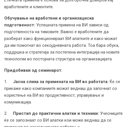
вработените и клиентите.
Обучување на вработени и организациска
подготвеност:
Успешната примена на ВИ зависи од
подготвеноста на тимовите. Важно е вработените да
разберат како функционираат ВИ алатките и како можат
да им помогнат во секојдневната работа. Тоа бара обука,
поддршка и стратегија за постепена интеграција на новите
технологии во постојната структура на организацијата.
Придобивки од семинарот:
1.
Јасна слика за примената на ВИ во работата:
Ќе се
прикаже како компаниите можат веднаш да започнат со
користење на ВИ во продуктивност, управување и
комуникација.
2.
Пристап до практични алатки и техники:
Учесниците
ќе се запознаат со ВИ алатки кои може веднаш да се
применат во секојдневното работење.