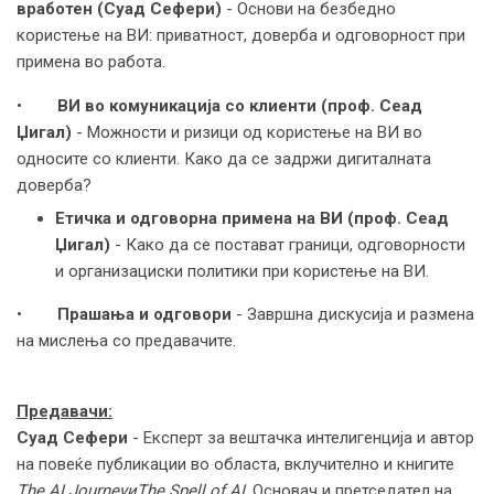
вработен (Суад Сефери)
- Основи на безбедно
користење на ВИ: приватност, доверба и одговорност при
примена во работа.
•
ВИ во комуникација со клиенти (проф. Сеад
Џигал)
- Можности и ризици од користење на ВИ во
односите со клиенти. Како да се задржи дигиталната
доверба?
Етичка и одговорна примена на ВИ (проф. Сеад
Џигал)
- Како да се постават граници, одговорности
и организациски политики при користење на ВИ.
•
Прашања и одговори
- Завршна дискусија и размена
на мислења со предавачите.
Предавачи:
Суад Сефери
- Експерт за вештачка интелигенција и автор
на повеќе публикации во областа, вклучително и книгите
The AI Journey
и
The Spell of AI
. Основач и претседател на