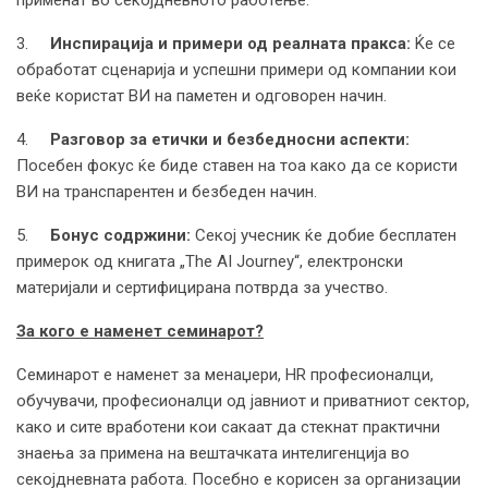
3.
Инспирација и примери од реалната пракса:
Ќе се
обработат сценарија и успешни примери од компании кои
веќе користат ВИ на паметен и одговорен начин.
4.
Разговор за етички и безбедносни аспекти:
Посебен фокус ќе биде ставен на тоа како да се користи
ВИ на транспарентен и безбеден начин.
5.
Бонус содржини:
Секој учесник ќе добие бесплатен
примерок од книгата „The AI Journey“, електронски
материјали и сертифицирана потврда за учество.
За кого е наменет семинарот?
Семинарот е наменет за менаџери, HR професионалци,
обучувачи, професионалци од јавниот и приватниот сектор,
како и сите вработени кои сакаат да стекнат практични
знаења за примена на вештачката интелигенција во
секојдневната работа. Посебно е корисен за организации