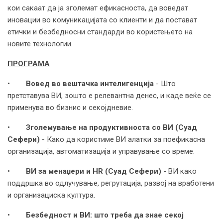
кои сакаат да ја зголемат ефикасноста, да воведат
иновации во комуникацијата со клиенти и да постават
етички и безбедносни стандарди во користењето на
новите технологии.
ПРОГРАМА
•
Вовед во вештачка интелигенција
- Што
претставува ВИ, зошто е релевантна денес, и каде веќе се
применува во бизнис и секојдневие.
•
Зголемување на продуктивноста со ВИ (Суад
Сефери)
- Како да користиме ВИ алатки за поефикасна
организација, автоматизација и управување со време.
•
ВИ за менаџери и HR (Суад Сефери)
- ВИ како
поддршка во одлучување, регрутација, развој на вработени
и организациска култура.
•
Безбедност и ВИ: што треба да знае секој