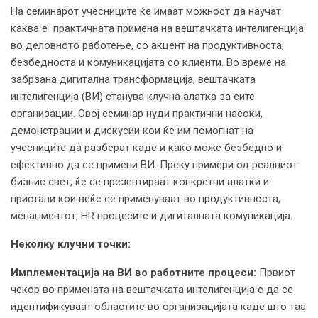
На семинарот учесниците ќе имаат можност да научат
каква е практичната примена на вештачката интелигенција
во деловното работење, со акцент на продуктивноста,
безбедноста и комуникацијата со клиенти. Во време на
забрзана дигитална трансформација, вештачката
интелигенција (ВИ) станува клучна алатка за сите
организации. Овој семинар нуди практични насоки,
демонстрации и дискусии кои ќе им помогнат на
учесниците да разберат каде и како може безбедно и
ефективно да се примени ВИ. Преку примери од реалниот
бизнис свет, ќе се презентираат конкретни алатки и
пристапи кои веќе се применуваат во продуктивноста,
менаџментот, HR процесите и дигиталната комуникација.
Неколку клучни точки:
Имплементација на ВИ во работните процеси:
Првиот
чекор во примената на вештачката интелигенција е да се
идентификуваат областите во организацијата каде што таа