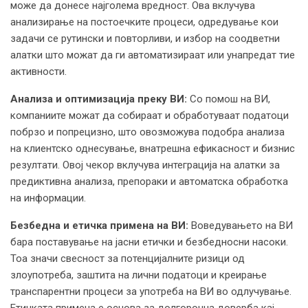
може да донесе најголема вредност. Ова вклучува
анализирање на постоечките процеси, одредување кои
задачи се рутински и повторливи, и избор на соодветни
алатки што можат да ги автоматизираат или унапредат тие
активности.
Анализа и оптимизација преку ВИ:
Со помош на ВИ,
компаниите можат да собираат и обработуваат податоци
побрзо и попрецизно, што овозможува подобра анализа
на клиентско однесување, внатрешна ефикасност и бизнис
резултати. Овој чекор вклучува интеграција на алатки за
предиктивна анализа, препораки и автоматска обработка
на информации.
Безбедна и етичка примена на ВИ:
Воведувањето на ВИ
бара поставување на јасни етички и безбедносни насоки.
Тоа значи свесност за потенцијалните ризици од
злоупотреба, заштита на лични податоци и креирање
транспарентни процеси за употреба на ВИ во одлучување.
Етичката примена е основа за долгорочна доверба кај