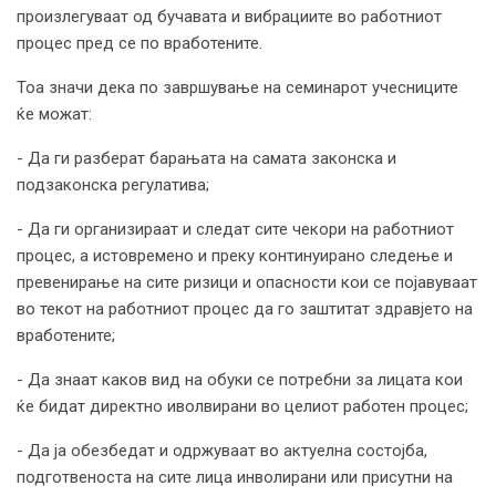
произлегуваат од бучавата и вибрациите во работниот
процес пред се по вработените.
Тоа значи дека по завршување на семинарот учесниците
ќе можат:
- Да ги разберат барањата на самата законска и
подзаконска регулатива;
- Да ги организираат и следат сите чекори на работниот
процес, а истовремено и преку континуирано следење и
превенирање на сите ризици и опасности кои се појавуваат
во текот на работниот процес да го заштитат здравјето на
вработените;
- Да знаат каков вид на обуки се потребни за лицата кои
ќе бидат директно иволвирани во целиот работен процес;
- Да ја обезбедат и одржуваат во актуелна состојба,
подготвеноста на сите лица инволирани или присутни на