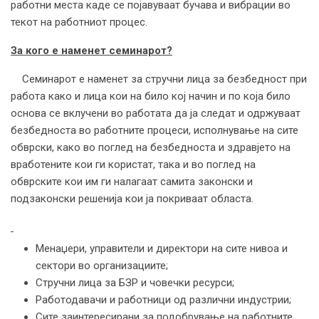
работни места каде се појавуваат бучава и вибрации во
текот на работниот процес.
За кого е наменет семинарот?
Семинарот е наменет за стручни лица за безбедност при
работа како и лица кои на било кој начин и по која било
основа се вклучени во работата да ја следат и одржуваат
безбедноста во работните процеси, исполнување на сите
обврски, како во поглед на безбедноста и здравјето на
вработените кои ги користат, така и во поглед на
обврските кои им ги налагаат самита законски и
подзаконски решенија кои ја покриваат областа.
Менаџери, управители и директори на сите нивоа и
сектори во организациите;
Стручни лица за БЗР и човечки ресурси;
Работодавачи и работници од различни индустрии;
Сите заинтересирани за подобрување на работните