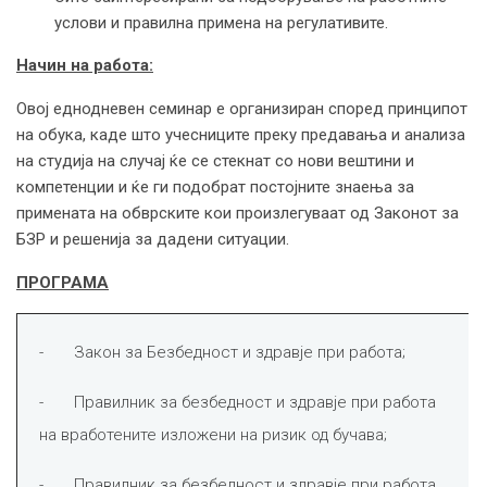
услови и правилна примена на регулативите.
Начин на работа:
Овој еднодневен семинар е организиран според принципот
на обука, каде што учесниците преку предавања и анализа
на студија на случај ќе се стекнат со нови вештини и
компетенции и ќе ги подобрат постојните знаења за
примената на обврските кои произлегуваат од Законот за
БЗР и решенија за дадени ситуации.
ПРОГРАМА
- Закон за Безбедност и здравје при работа;
- Правилник за безбедност и здравје при работа
на вработените изложени на ризик од бучава;
- Правилник за безбедност и здравје при работа