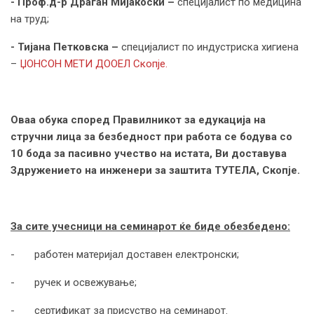
-
Проф.д-р Драган Мијакоски –
специjалист по медицина
на труд;
- Тијана Петковска –
специјалист по индустриска хигиена
–
ЏОНСОН МЕТИ ДООЕЛ Скопје.
Оваа обука според Правилникот за едукација на
стручни лица за безбедност при работа се бодува со
10 бода за пасивно учество на истата, Ви доставува
Здружението на инженери за заштита ТУТЕЛА, Скопје.
За сите учесници на семинарот ќе биде обезбедено:
- работен материјал доставен електронски;
- ручeк и освежување;
- сертификат за присуство на семинарот.