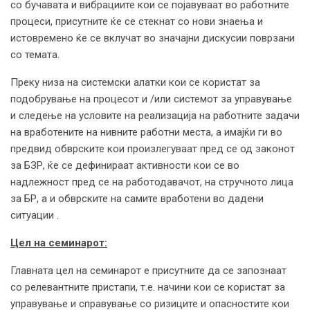
со бучавата и вибрациите кои се појавуваат во работните
процеси, присутните ќе се стекнат со нови знаења и
истовремено ќе се вклучат во значајни дискусии поврзани
со темата.
Преку низа на системски алатки кои се користат за
подобрување на процесот и /или системот за управување
и следење на условите на реализација на работните задачи
на вработените на нивните работни места, а имајќи ги во
предвид обврските кои произлегуваат пред се од законот
за БЗР, ќе се дефинираат активности кои се во
надлежност пред се на работодавачот, на стручното лица
за БР, а и обврските на самите вработени во дадени
ситуации .
Цел на семинарот:
Главната цел на семинарот е присутните да се запознаат
со релевантните пристапи, т.е. начини кои се користат за
управување и справување со ризиците и опасностите кои