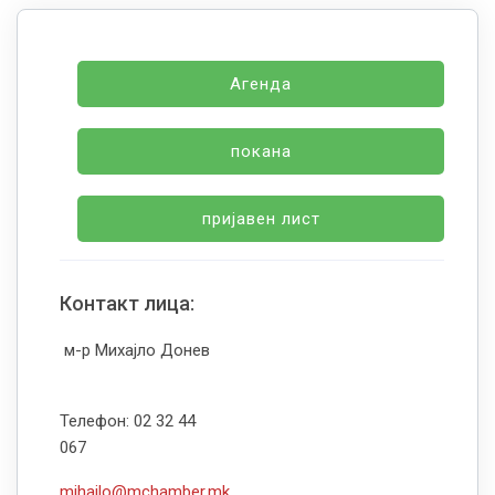
Агенда
покана
пријавен лист
Контакт лица:
м-р Михајло Донев
Телефон: 02 32 44
067
mihajlo@mchamber.mk