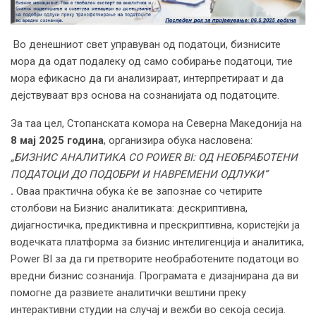
Во денешниот свет управуван од податоци, бизнисите
мора да одат подалеку од само собирање податоци, тие
мора ефикасно да ги анализираат, интерпретираат и да
дејствуваат врз основа на сознанијата од податоците.
За таа цел, Стопанската комора на Северна Македонија на
8
мај 2025 година
, организира обука насловена:
„БИЗНИС АНАЛИТИКА СО POWER BI: ОД НЕОБРАБОТЕНИ
ПОДАТОЦИ ДО ПОДОБРИ И НАВРЕМЕНИ ОДЛУКИ“
.
Оваа практична обука ќе ве запознае со четирите
столбови на Бизнис аналитиката: дескриптивна,
дијагностичка, предиктивна и прескриптивна, користејќи ја
водечката платформа за бизнис интелигенција и аналитика,
Power BI за да ги претворите необработените податоци во
вредни бизнис сознанија. Програмата е дизајнирана да ви
помогне да развиете аналитички вештини преку
интерактивни студии на случај и вежби во секоја сесија.