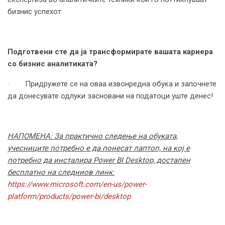
бизнис успехот
Подготвени сте да ја трансформирате вашата кариера
со бизнис аналитиката?
· Придружете се на оваа извонредна обука и започнете
да донесувате одлуки засновани на податоци уште денес!
НАПОМЕНА: За практично следење на обуката,
учесниците потребно е да понесат лаптоп, на кој е
потребно да инсталира Power BI Desktop, достапен
бесплатно на следниов линк:
https://www.microsoft.com/en-us/power-
platform/products/power-bi/desktop