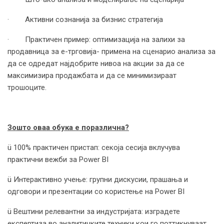
· Активни сознанија за бизнис стратегија
· Практичен пример: оптимизација на залихи за
продавница за е-трговија- примена на сценарио анализа за
да се одредат најдобрите нивоа на акции за да се
максимизира продажбата и да се минимизираат
трошоците.
Зошто оваа обука е поразлична?
ü 100% практичен пристап: секоја сесија вклучува
практични вежби за Power BI
ü Интерактивно учење: групни дискусии, прашања и
одговори и презентации со користење на Power BI
ü Вештини релевантни за индустријата: изградете
експертиза во аналитичките техники кои го поттикнуваат