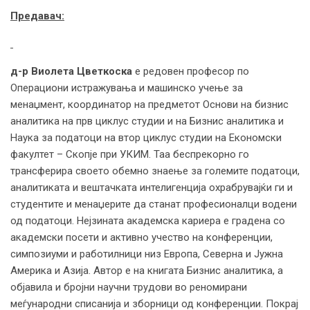
Предавач:
д-р Виолета Цветкоска
е редовен професор по
Операциони истражувања и машинско учење за
менаџмент, координатор на предметот Основи на бизнис
аналитика на прв циклус студии и на Бизнис аналитика и
Наука за податоци на втор циклус студии на Економски
факултет – Скопје при УКИМ. Таа беспрекорно го
трансферира своето обемно знаење за големите податоци,
аналитиката и вештачката интелигенција охрабрувајќи ги и
студентите и менаџерите да станат професионалци водени
од податоци. Нејзината академска кариера е градена со
академски посети и активно учество на конференции,
симпозиуми и работилници низ Европа, Северна и Јужна
Америка и Азија. Автор е на книгата Бизнис аналитика, а
објавила и бројни научни трудови во реномирани
меѓународни списанија и зборници од конференции. Покрај