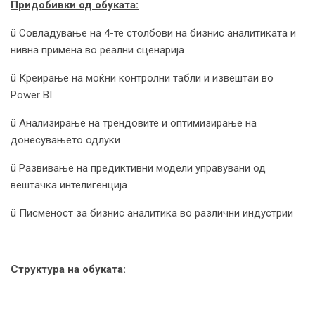
Придобивки од обуката:
ü Совладување на 4-те столбови на бизнис аналитиката и
нивна примена во реални сценарија
ü Креирање на моќни контролни табли и извештаи во
Power BI
ü Анализирање на трендовите и оптимизирање на
донесувањето одлуки
ü Развивање на предиктивни модели управувани од
вештачка интелигенција
ü Писменост за бизнис аналитика во различни индустрии
Структура на обуката: