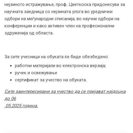
нејзиното истражување, проф. Цветкоска придонесува за
научната заедница со нејзината улога во уреднички
одбори на меѓународни списанија, во научни одбори на
конференции и како активен член на професионални
здруженија од областа.
За сите учесници на обуката ќе биде обезбедено:
работни материјали во електронска верзија;
ручек и освежување
сертификат за учество на обуката.
Сите заинтересирани за учество да се пријават најдоцна
до 06
.
05
.
2025 година.