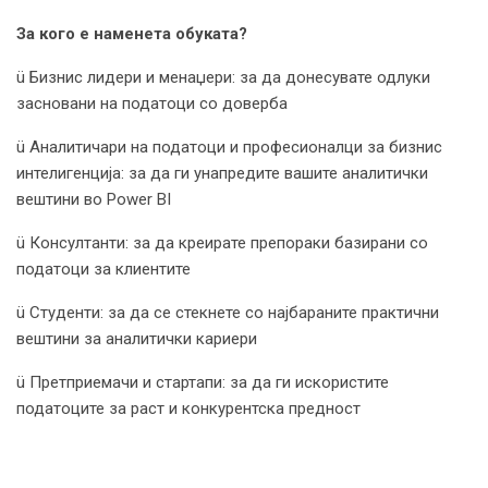
За кого е наменета обуката?
ü Бизнис лидери и менаџери: за да донесувате одлуки
засновани на податоци со доверба
ü Аналитичари на податоци и професионалци за бизнис
интелигенција: за да ги унапредите вашите аналитички
вештини во Power BI
ü Консултанти: за да креирате препораки базирани со
податоци за клиентите
ü Студенти: за да се стекнете со најбараните практични
вештини за аналитички кариери
ü Претприемачи и стартапи: за да ги искористите
податоците за раст и конкурентска предност