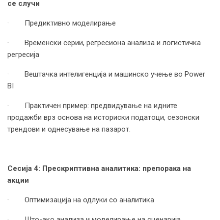
се случи
· Предиктивно моделирање
· Временски серии, регресиона анализа и логистичка
регресија
· Вештачка интелигенција и машинско учење во Power
BI
· Практичен пример: предвидување на идните
продажби врз основа на историски податоци, сезонски
трендови и однесување на пазарот.
Сесија 4: Прескриптивна аналитика: препорака на
акции
· Оптимизација на одлуки со аналитика
· Што-ако анализа и моделирање на сценарија