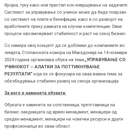
бројки, туку како нов пристап кон извршување на задачите.
Системот за управување со учинок може да биде поврзан
со системот на плати и бенефиции, како и со развојот на
вработените преку рамката на клучни компетенции. Овие
процеси овозможуваат стабилност и раст на секој бизнис.
Со намера овој концепт да се доближи до компаниите во
земјата, Стопанската комора на Македонија на 14 ноември
2024 година организира обука на тема:
„
УПРАВУВАЊЕ СО
УЧИНОКОТ – АЛАТКИ ЗА ПОТТИКНУВАЊЕ
РЕЗУЛТАТИ“
која ќе се фокусира на оваа важна тема за
обезбедување стабилен развој на секоја организација.
За кого е наменета обуката:
Обуката е наменета за сопственици, претставници на
бизнис-заедницата од врвен менаџмент, менаџери од
среден менаџмент, менаџери на човечки ресурси и други
професионалци во оваа област.