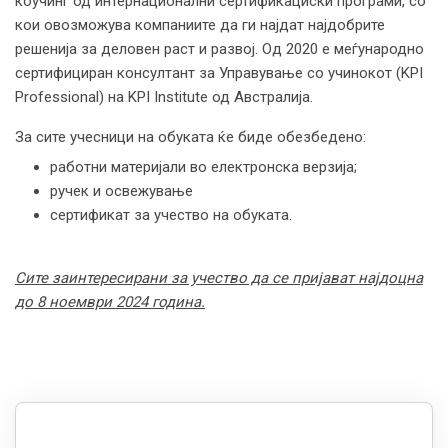
коучинг од интернационални сертификациски програми, со
кои овозможува компаниите да ги најдат најдобрите
решенија за деловен раст и развој. Од 2020 е меѓународно
сертифициран консултант за Управување со учинокот (KPI
Professional) на KPI Institute од Австралија.
За сите учесници на обуката ќе биде обезбедено:
работни материјали во електронска верзија;
ручек и освежување
сертификат за учество на обуката.
Сите заинтересирани за учество да се пријават најдоцна
до 8 ноември 2024 година.