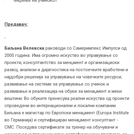
· Мерење на учинокот
Предавач:
Биљана Велевска
раководи со Самеримпекс Импулси од
2000 година. Има огромно искуство во управување со
проекти, консултантство за менџмент и организациски
развој, анализи и дијагностика на постоечките вработени и
најдобри решенија за управување на човечките ресурси,
развивање на системи за управување со учинок и
развивање и реализација на обуки за менаџмент и меки
вештини. Во обуките пренесува реални искуства од проекти
спроведени во интернационални и локални компании.
Биљана е магистар по Европски менаџмент (Europa Institute
во Германија) и сертифициран менаџмент консултант -
СМС. Поседува сертификати за тренер на обучувачи и