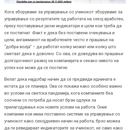
Кога зборуваме за управување со учинокот зборуваме за
управување со резултатите од работата на секој вработен,
преку поставување јасни индикатори и цели кои треба да
се постигнат. Факт е дека без поставени очекувања и
цели, ангажманот на вработените често е прашање на
“добра волја” – да работат колку можат или колку што
сметаат дека е доволно. Со ова, се доведува во прашање
долгорочниот развој на компанијата и секако нивото на
успех кое може да се постигне.
Велат дека најдобар начин да се предвиди иднината е
истата да се планира. Ова се покажа како особено важно
во услови на светска пандемија, кога компаниите беа
соочени со потреба да носат брзи одлуки за
прилагодување кон новите услови на работа. Оние
компании кои имаа поставено системи за управување со
учинокот како секојдневен начин на работа, брзо можеа
да ги ревидираат индикаторите за учинокот, не само како