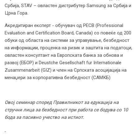
Србија, STAV – овластен дистрибутер Samsung за Србија и
Црна Гора.
Акредитиран експерт - обучувач од PECB (Professional
Evaluation and Certification Board, Canada) со повеќе од 200
обуки од областа на системи за управување, безбедност
на информации, проценка на ризик и заштита на податоци,
овластен консултант на Европската банка за обнова и
развој (ЕБОР) и Deustche Gesellschaft fur Internationale
Zusammenarbeit (GIZ) и член на Српската асоцијација на
менаџери за корпоративна безбедност (САМКБ)
Овој семинар според Правилникот за едукација на
стручни лица за безбедност при работа се бодува со 10
бода за пасивно учество на истиот.