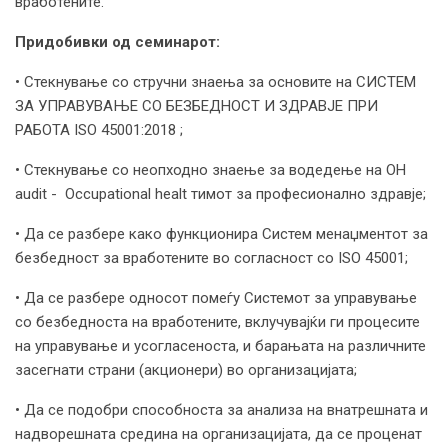
вработените.
Придобивки од семинарот:
• Стекнување со стручни знаења за основите на СИСТЕМ
ЗА УПРАВУВАЊЕ СО БЕЗБЕДНОСТ И ЗДРАВЈЕ ПРИ
РАБОТА ISO 45001:2018 ;
• Стекнување со неопходно знаење за водедење на OH
audit - Occupational healt тимот за професионално здравје;
• Да се разбере како функционира Систем менаџментот за
безбедност за вработените во согласност со ISO 45001;
• Да се разбере односот помеѓу Системот за управување
со безбедноста на вработените, вклучувајќи ги процесите
на управување и усогласеноста, и барањата на различните
засегнати страни (акционери) во организацијата;
• Да се подобри способноста за анализа на внатрешната и
надворешната средина на организацијата, да се проценат