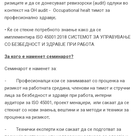
ризиците и да се донесуваат ревизорски (audit) одлуки во
контекст на OH audit - Occupational healt тимот за
професионално здравје;
• Ќе се стекне потребното знаење како да се
имплементира ISO 45001:2018 СИСТЕМОТ ЗА УПРАВУВАЊЕ
СО БЕЗБЕДНОСТ И ЗДРАВЈЕ ПРИ РАБОТА.
За кого е наменет семинарот?
Семинарот е наменет за:
- Професионалци кои се занимаваат со проценка на
ризикот на работната средина, членови на тимот и стручни
лица за безбедност и здравје при работа, интерни
аудитори за ISO 45001, проект менаџери, или сакаат да се
стекнат со нови знаења, вештини и за методи и техники за
проценка на ризикот;
- Технички експерти кои сакаат да се подготват за