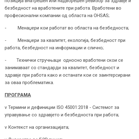
позиција внатрешен или надворешен ревизор за здравје и
безбедност на вработените при работа. Вработени во
професионални компании од областа на OHSAS;
- Менаџери кои работат во областа на безбедноста;
- Менаџери за квалитет, екологија, безбедност при
работа, безбедност на информации и слично;
- Технички стручњаци односно вработени скои се
занимаваат со стандарди за квалитет, безбедност и
здравје при работа како и останати кои се заинтерсирани
за оваа проблематика.
ПРОГРАМА
v Термини и дефиниции ISO 45001:2018 - Системот за
управување со здравјето и безбедноста при работа;
v Контекст на организацијата;