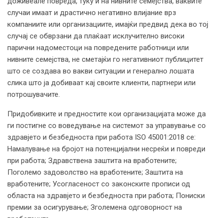
доживеале повреда, туку и на нивните семејства, ваквите
случаи имаат и драстично негативно влијание врз
компаниите или организациите, имајќи предвид дека во тој
случај се обврзани да плаќаат исклучително високи
парични надоместоци на повредените работници или
нивните семејства, не сметајќи го негативниот публицитет
што се создава во вакви ситуации и генерално лошата
слика што ја добиваат кај своите клиенти, партнери или
потрошувачите.
Придобивките и предностите кои организацијата може да
ги постигне со воведување на системот за управување со
здравјето и безбедноста при работа ISO 45001:2018 се:
Намалување на бројот на потенцијални несреќи и повреди
при работа; Здравствена заштита на вработените;
Поголемо задоволство на вработените; Заштита на
вработените; Усогласеност со законските прописи од
областа на здравјето и безбедноста при работа; Пониски
премии за осигурување; Зголемена одговорност на