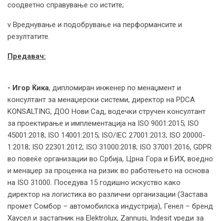
соодветно справување со истите;
v Вреднување и подобрување на перформансите и
резултатите.
Предавач:
- Игор Ќика
, дипломиран инженер по менаџмент и
консултант за менаџерски системи, директор на PDCA
KONSALTING, ДОО Нови Сад, водечки стручен консултант
за проектирање и имплементација на ISO 9001:2015; ISO
45001:2018; ISO 14001:2015; ISO/IEC 27001:2013; ISO 20000-
1:2018; ISO 22301:2012; ISO 31000:2018; ISO 37001:2016, GDPR
во повеќе организации во Србија, Црна Гора и БИХ, воедно
и менаџер за проценка на ризик во работењето на основа
на ISO 31000. Поседува 15 годишно искуство како
директор на логистика во различни организации (Застава
промет Сомбор – автомобилска индустрија), Генел – бренд
Хаусел и застапник на Elektrolux, Zannusi, Indesit уреди за