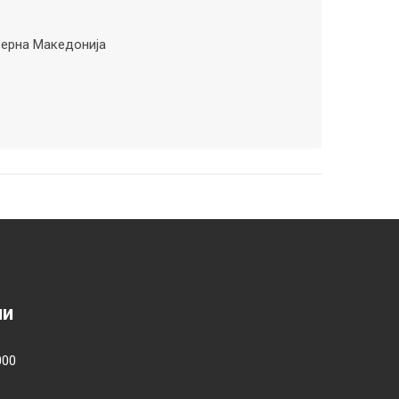
верна Македонија
ии
000