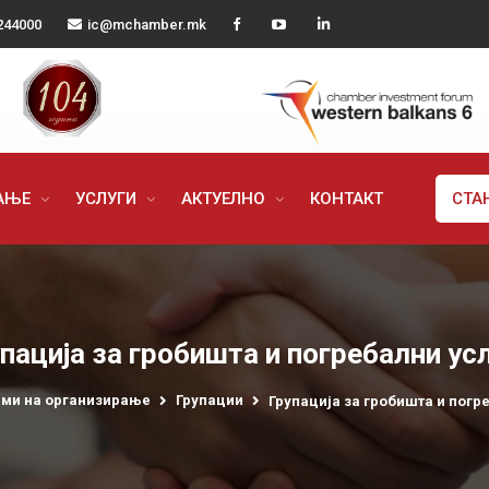
244000
ic@mchamber.mk
РАЊЕ
УСЛУГИ
АКТУЕЛНО
КОНТАКТ
СТА
пација за гробишта и погребални ус
ми на организирање
Групации
Групација за гробишта и погр