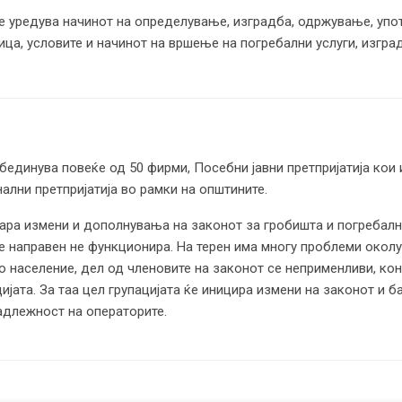
се уредува начинот на определување, изградба, одржување, упо
ица, условите и начинот на вршење на погребални услуги, изгр
обединува повеќе од 50 фирми, Посебни јавни претпријатија кои
ални претпријатија во рамки на општините.
бара измени и дополнувања на законот за гробишта и погребалн
е направен не функционира. На терен има многу проблеми околу
то население, дел од членовите на законот се неприменливи, ко
цијата. За таа цел групацијата ќе иницира измени на законот и
адлежност на операторите.