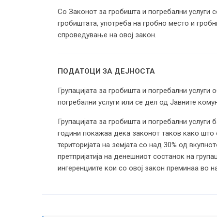
Со Законот за гробишта и погребални услуги 
гробиштата, употреба на гробно место и гробн
спроведување на овој закон.
ПОДАТОЦИ ЗА ДЕЈНОСТА
Групацијата за гробишта и погребални услуги 
погребални услуги или се дел од Јавните комун
Групацијата за гробишта и погребални услуги 
години покажаа дека законот таков како што 
територијата на земјата со над 30% од вкупно
претпријатија на денешниот состанок на група
ингеренциите кои со овој закон преминаа во н