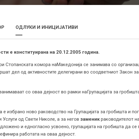
ОР
ОДЛУКИ И ИНИЦИЈАТИВИ
сти е конституирана на 20.12.2005 година.
 при Стопанската комора наМакедонија се занимава со организ
ршат дел од активностите делегирани во соодветниот Закон за 
 занимаваат со оваа дејност во рамки наГрупацијата за гробишт
а е избрано ново раководство на Групацијата за гробишта и по
 Услуги од Свети Николе, а за негов
заменик
раководителот на
едложено и едногласно усвоено, групацијата на гробишта да се 
дефинира работата на оваа дејност.