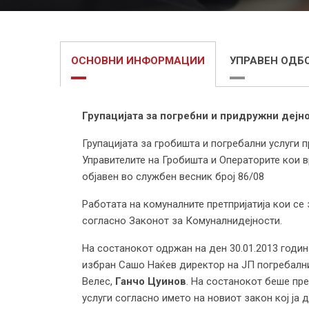
ОСНОВНИ ИНФОРМАЦИИ
УПРАВЕН ОДБ
Групацијата за погребни и придружни дејно
Групацијата за гробишта и погребални услуги
Управителите на Гробишта и Операторите кои в
објавен во службен весник број 86/08
Работата на комуналните претпријатија кои се
согласно Законот за Комуналнидејности.
На состанокот одржан на ден 30.01.2013 годин
избран Сашо Наќев директор на ЈП погребални
Велес,
Ганчо Цуинов
. На состанокот беше пр
услуги согласно името на новиот закон кој ја 