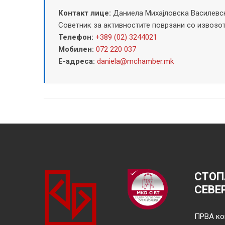
Контакт лице:
Даниела Михајловска Василевс
Советник за активностите поврзани со извозот
Телефон:
+389 (02) 3244021
Мобилен:
072 220 037
Е-адреса:
daniela@mchamber.mk
СТОП
СЕВЕ
ПРВА ко