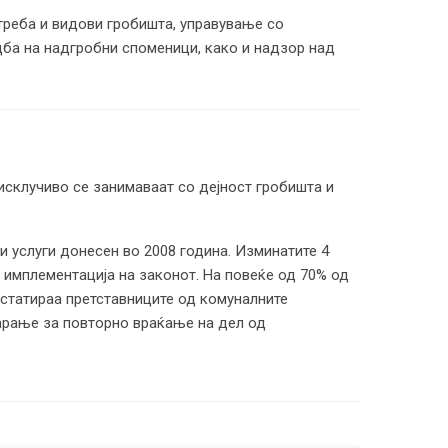
треба и видови гробишта, управување со
адба на надгробни споменици, како и надзор над
 исклучиво се занимаваат со дејност гробишта и
и услуги донесен во 2008 година. Изминатите 4
 имплементација на законот. На повеќе од 70% од
нстатираа претставниците од комуналните
 барање за повторно враќање на дел од