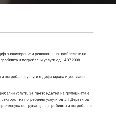
ација,анализирање и решавање на проблемите на
гробишта и погребални услуги од 14.07.2008
а и погребални услуги е дефинирана и усогласена
гребални услуги.
За претседател
на групацијата е
 секторот на погребални услуги од ЈП Дервен од
преименува во групација за гробишта и погребални