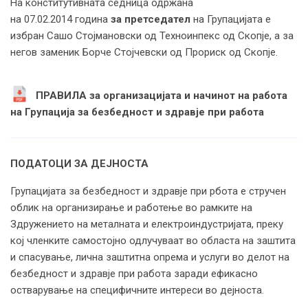
На конститутивната седница одржана
на 07.02.2014 година
за претседател
на Групацијата е
избран Сашо Стојмановски од Техноинпекс од Скопје, а за
негов заменик Борче Стојчевски од Прориск од Скопје.
ПРАВИЛА за организацијата и начинот на работа
на Групација за безбедност и здравје при работа
ПОДАТОЦИ ЗА ДЕЈНОСТА
Групацијата за безбедност и здравје при рбота е стручен
облик на организирање и работење во рамките на
Здружението на металната и електроиндустријата, преку
кој членките самостојно одлучуваат во областа на заштита
и спасување, лична заштитна опрема и услуги во делот на
безбедност и здравје при работа заради ефикасно
остварување на специфичните интереси во дејноста.