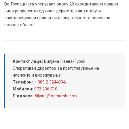
Во Групацијата членуваат околу 20 акредитирани правни
лица репрезенти од овие дејности, како и други
заинтересирани правни лица чија дејност е поврзана
сооваа област.
Контакт лице:
Билјана Пеева-Ѓуриќ
Оперативен директор за претставување на
членките и вмрежување
Телефон:
+ 389 2 3244034
,
Мобилен:
072 236 710
Е-адреса:
biljana@mchamber.mk