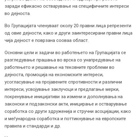
заради ефикасно остварување на специфичните интереси
во дејноста.
Во Групацијата членуваат околу 20 правни лица репрезенти
од овие дејности, како и други заинтересирани правни лица
чија дејност е поврзана сооваа област.
Основни цели и задачи во работењето на Групацијата се
разгледување прашања во врска со унапредување на
работењето и решавање на тековните проблеми во
дејноста, промоција на економските интереси,
усогласување на пројавените спротивности и различни
интереси, усвојување заклучоци и предлагање мерки,
покренување иницијативи за измени и дополнувања на
законски и подзаконски акти, иницирање и остварување
соработка со други здруженија и стручни асоцијации, како
и меѓународна соработка и поттикнување на европските
правила и стандарди и др.