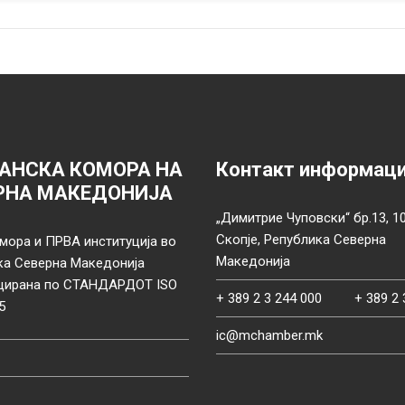
АНСКА КОМОРА НА
Контакт информац
РНА МАКЕДОНИЈА
„Димитрие Чуповски“ бр.13, 1
Скопје, Република Северна
мора и ПРВА институција во
Македонија
ка Северна Македонија
цирана по СТАНДАРДОТ ISO
+ 389 2 3 244 000
+ 389 2 
5
ic@mchamber.mk