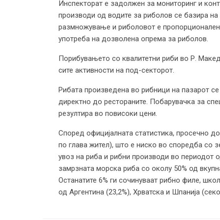
Инспекторат е задолжен за мониторинг и конт
производи од водите за риболов се базира на
размножување и риболовот е пропорционален с
употреба на дозволена опрема за риболов.
Порибувањето со квалитетни риби во Р. Македо
сите активности на под-секторот.
Рибата произведена во рибници на пазарот се
директно до рестораните. Побарувачка за спец
резултира во повисоки цени.
Според официјалната статистика, просечно до
по глава жител), што е ниско во споредба со з
увоз на риба и рибни производи во периодот о
замрзната морска риба со околу 50% од вкупна
Останатите 6% ги сочинуваат рибно филе, школ
од Аргентина (23,2%), Хрватска и Шпанија (секој