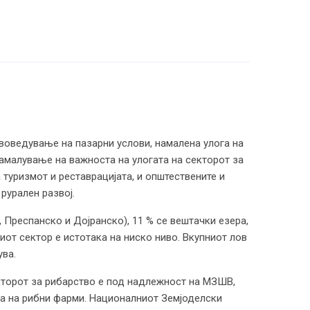
(воведување на пазарни услови, намалена улога на
намалување на важноста на улогата на секторот за
туризмот и реставрацијата, и општествените и
рурален развој.
 Преспанско и Дојранско), 11 % се вештачки езера,
иот сектор е истотака на ниско ниво. Вкупниот лов
ува.
екторот за рибарство е под надлежност на МЗШВ,
ба на рибни фарми. Националниот Земјоделски