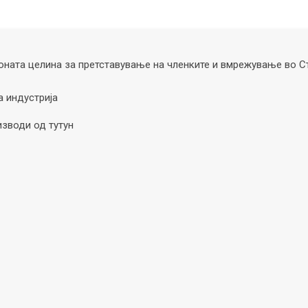
ната целина за претставување на членките и вмрежување во С
а индустрија
изводи од тутун