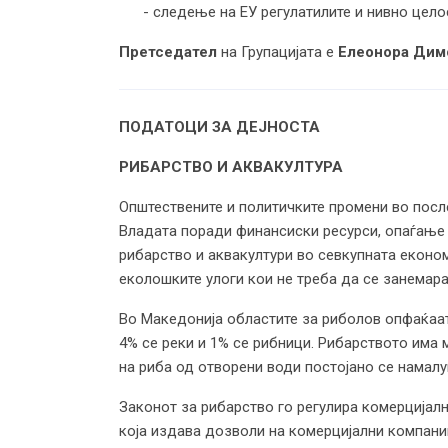
- следење на ЕУ регулатилите и нивно цел
Претседател
на Групацијата е
Елеонора Дим
ПОДАТОЦИ ЗА ДЕЈНОСТА
РИБАРСТВО И АКВАКУЛТУРА
Општествените и политичките промени во после
Владата поради финансиски ресурси, опаѓање н
рибарство и аквакултури во севкупната економ
еколошките улоги кои не треба да се занемара
Во Македонија областите за риболов опфаќаат 
4% се реки и 1% се рибници. Рибарството има 
на риба од отворени води постојано се намалу
Законот за рибарство го регулира комерцијал
која издава дозволи на комерцијални компани