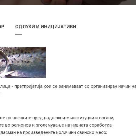
ОР
ОДЛУКИ И ИНИЦИЈАТИВИ
 лица - претпријатија кои се занимаваат со организиран начин
:
те на членките пред надлежните институции и органи;
те во регионов и зголемување на нивната соработка;
пласман на произведените количини свинско месо;