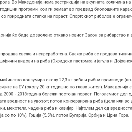
рола. Во Македонија нема рестрикција на вкупната количина на
 годишни програми, кои ги земаат во предвид биолошките кара
о природната стапка на пораст. Спортскиот риболов е ограниче
нија ќе биде дозволено откако новиот Закон за рибарство и ак
 продава свежа и непреработена. Свежа риба се продава типичн
ифични видови на риба (Охридска пастрмка и јагула и Дојранск
маќинство конзумира околу 22,3 кг риба и рибни производи (шт
емјите на ЕУ (околу 20 кг годишно по глава жител). Македонија 
д 2000 - 2018година бележи постојан пораст. Поголемиот дел о
та вредност на увозот; потоа конзервирана риба (цела или во д
ки, мекотели, чадена риба и кавијар. Најголем дел од вредност
а со по 10%), Грција (5,5%), потоа Бугарија, Србија и Црна Гора.