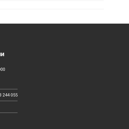
ии
000
3 244 055