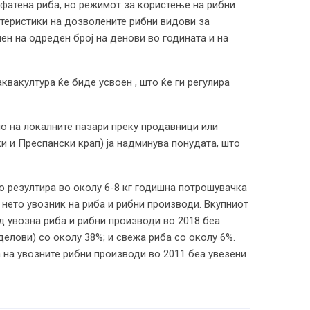
 фатена риба, но режимот за користење на рибни
ктеристики на дозволените рибни видови за
н на одреден број на денови во годината и на
вакултура ќе биде усвоен , што ќе ги регулира
о на локалните пазари преку продавници или
и и Преспански крап) ја надминува понудата, што
о резултира во околу 6-8 кг годишна потрошувачка
е нето увозник на риба и рибни производи. Вкупниот
д увозна риба и рибни производи во 2018 беа
елови) со околу 38%; и свежа риба со околу 6%.
а на увозните рибни производи во 2011 беа увезени