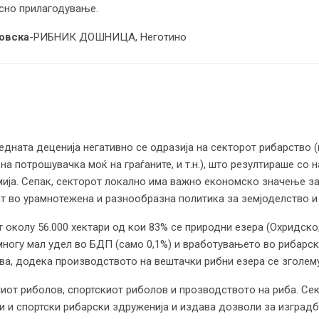
осно прилагодување.
овска
-РИБНИК ДОШНИЦА, Неготино
дната деценија негативно се одразија на секторот рибарство 
а потрошувачка моќ на граѓаните, и т.н.), што резултираше со 
ија. Сепак, секторот локално има важно економско значење за 
т во урамнотежена и разнообразна политика за земјоделство и 
околу 56.000 хектари од кои 83% се природни езера (Охридско,
многу мал удел во БДП (само 0,1%) и вработувањето во рибарск
ва, додека производството на вештачки рибни езера се зголем
ниот риболов, спортскиот риболов и прозводството на риба. С
и и спортски рибарски здруженија и издава дозволи за изград