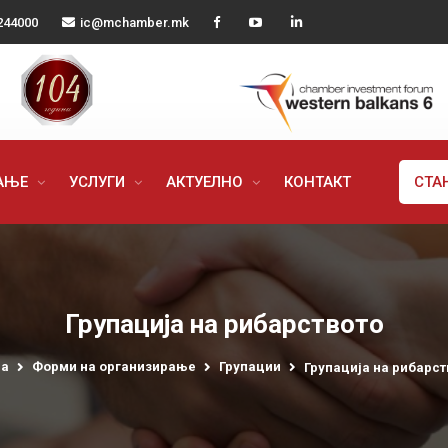
244000
ic@mchamber.mk
РАЊЕ
УСЛУГИ
АКТУЕЛНО
КОНТАКТ
СТА
Групација на рибарството
а
Форми на организирање
Групации
Групација на рибарст