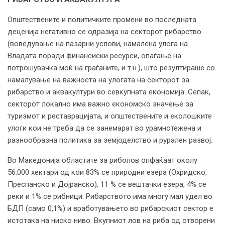
Општествените и политичките промени во последната
деценија негативно се одразија на секторот рибарство
(воведување на пазарни услови, намалена улога на
Владата поради финансиски ресурси, опаѓање на
потрошувачка моќ на граѓаните, и т.н.), што резултираше со
намалување на важноста на улогата на секторот за
рибарство и аквакултури во севкупната економија. Сепак,
секторот локално има важно економско значење за
туризмот и реставрацијата, и општествените и еколошките
улоги кои не треба да се занемарат во урамнотежена и
разнообразна политика за земјоделство и рурален развој.
Во Македонија областите за риболов опфаќаат околу
56.000 хектари од кои 83% се природни езера (Охридско,
Преспанско и Дојранско), 11 % се вештачки езера, 4% се
реки и 1% се рибници. Рибарството има многу мал удел во
БДП (само 0,1%) и вработувањето во рибарскиот сектор е
истотака на ниско ниво. Вкупниот лов на риба од отворени