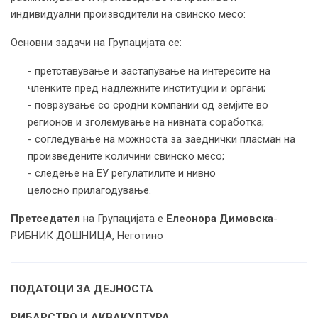
индивидуални производители на свинско месо:
Основни задачи на Групацијата се:
- претставување и застапување на интересите на
членките пред надлежните институции и органи;
- поврзување со сродни компании од земјите во
регионов и зголемување на нивната соработка;
- согледување на можноста за заеднички пласман на
произведените количини свинско месо;
- следење на ЕУ регулатилите и нивно
целосно прилагодување.
Претседател
на Групацијата е
Елеонора Димовска
-
РИБНИК ДОШНИЦА, Неготино
ПОДАТОЦИ ЗА ДЕЈНОСТА
РИБАРСТВО И АКВАКУЛТУРА