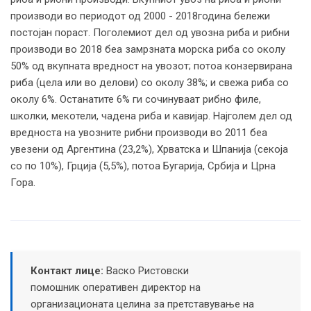
производи во периодот од 2000 - 2018година бележи
постојан пораст. Поголемиот дел од увозна риба и рибни
производи во 2018 беа замрзната морска риба со околу
50% од вкупната вредност на увозот; потоа конзервирана
риба (цела или во делови) со околу 38%; и свежа риба со
околу 6%. Останатите 6% ги сочинуваат рибно филе,
школки, мекотели, чадена риба и кавијар. Најголем дел од
вредноста на увозните рибни производи во 2011 беа
увезени од Аргентина (23,2%), Хрватска и Шпанија (секоја
со по 10%), Грција (5,5%), потоа Бугарија, Србија и Црна
Гора.
Контакт лице:
Васко Ристовски
помошник оперативен директор на
организационата целина за претставување на