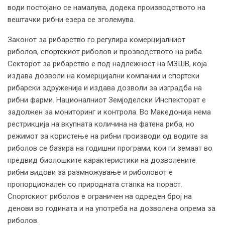
води постојано се намалува, додека производството на
вештачки рибни езера се зголемува.
Законот за рибарство го регулира комерцијалниот
риболов, спортскиот риболов и прозводството на риба.
Секторот за рибарство е под надлежност на МЗШВ, која
издава дозволи на комерцијални компании и спортски
рибарски здруженија и издава дозволи за изградба на
рибни фарми. Националниот Земјоделски Инспекторат е
задолжен за мониторинг и контрола. Во Македонија нема
рестрикција на вкупната количина на фатена риба, но
режимот за користење на рибни производи од водите за
риболов се базира на годишни програми, кои ги земаат во
предвид биолошките карактеристики на дозволените
рибни видови за размножување и риболовот е
пропорционален со природната стапка на пораст.
Спортскиот риболов е ограничен на одреден број на
денови во годината и на употреба на дозволена опрема за
риболов.