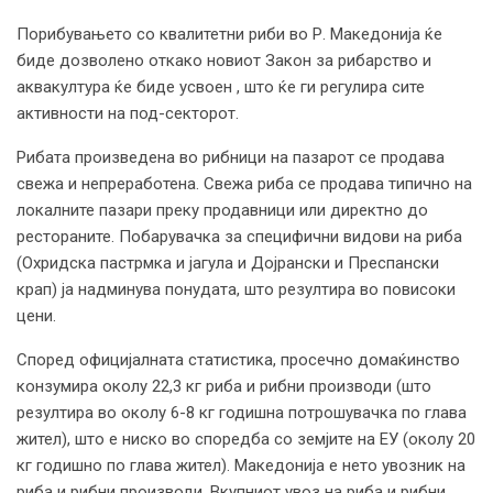
Порибувањето со квалитетни риби во Р. Македонија ќе
биде дозволено откако новиот Закон за рибарство и
аквакултура ќе биде усвоен , што ќе ги регулира сите
активности на под-секторот.
Рибата произведена во рибници на пазарот се продава
свежа и непреработена. Свежа риба се продава типично на
локалните пазари преку продавници или директно до
рестораните. Побарувачка за специфични видови на риба
(Охридска пастрмка и јагула и Дојрански и Преспански
крап) ја надминува понудата, што резултира во повисоки
цени.
Според официјалната статистика, просечно домаќинство
конзумира околу 22,3 кг риба и рибни производи (што
резултира во околу 6-8 кг годишна потрошувачка по глава
жител), што е ниско во споредба со земјите на ЕУ (околу 20
кг годишно по глава жител). Македонија е нето увозник на
риба и рибни производи. Вкупниот увоз на риба и рибни