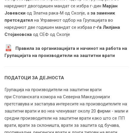
наредниот двогодишен мандат се избра г-дин
Марјан
Јовевски
од Златна рака-М од Скопје, а
за заменик
претседател
на Управниот одбор на Групацијата во
наредниот две годишен мандат се избраа
г-ѓа Лилјана
Стојановска
од СЕФ од Скопје
Правила за организацијата и начинот на работа на
Групацијата на производители на заштитни врати
ПОДАТОЦИ ЗА ДЕЈНОСТА
Групација на производители на заштитни врати
при Стопанската комора на Северна Македонијаги
претставува и застапува интересите на производителите на
заштитни врати и во неа членуваат околу 20 фирми - мали и
средни производители на заштитни врати како што се ПП
врати, врати за склоништа, врати за заштита од бучава,
противчадни, ренгенски врати и други типови на врати,