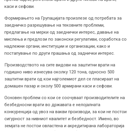
каси и сефови.
Формирањето на Групацијата произлезе од потребата за
заедничко разрешување на тековните проблеми,
предлагање на мерки од заеднички интерес, давање на
мислења и предлози по законски регулативи, соработка со
надлежни органи, институции и организации, како и
постапување по други прашања од заднички интерес.
Производството на сите видови на заштитни врати на
годишно ниво изнесува околку 120 тона, односно 500
заштитни врати од кои најголемиот дел се пласираат на
домашен пазар и околу 500 армирани каси и сефови.
Основен проблем со кои се соочуваат производителите на
безбедносни врати во државата е нелојалната
конкуренција од увоз на вакви производи, за кои не постои
сигурност за нивниот квалитет и безбедност. Имено, во
земјата не постои овластена и акредитирана лабораторија