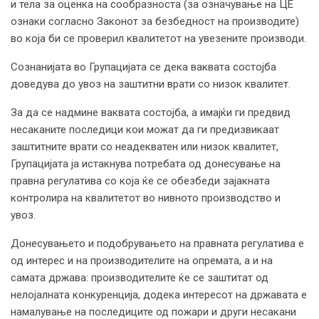
и тела за оценка на сообразноста (за означување на ЦЕ
ознаки согласно Законот за безбедност на производите)
во која би се проверил квалитетот на увезените производи.
Сознанијата во Групацијата се дека ваквата состојба
доведува до увоз на заштитни врати со низок квалитет.
За да се надмине ваквата состојба, а имајќи ги предвид
несаканите последици кои можат да ги предизвикаат
заштитните врати со неадекватен или низок квалитет,
Групацијата ја истакнува потребата од донесување на
правна регулатива со која ќе се обезбеди зајакната
контролира на квалитетот во нивното производство и
увоз.
Донесувањето и подобрувањето на правната регулатива е
од интерес и на производителите на опремата, а и на
самата држава: производителите ќе се заштитат од
нелојалната конкуренција, додека интересот на државата е
намалување на последиците од пожари и други несакани