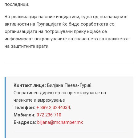
последици.
Во реализација на овие инцијативи, една од позначајните
активности на Групацијата ќе биде соработката со
организацијата на потрошувачи преку којаќе се
информираат потрошувачите за значењето за квалитетот
на заштитните врати.
Контакт лице:
Билјана Пеева-Ѓуриќ
Оперативен директор за претставување на
членките и вмрежување
Телефон:
+ 389 2 3244034
,
Мобилен:
072 236 710
Е-адреса:
biljana@mchamber.mk