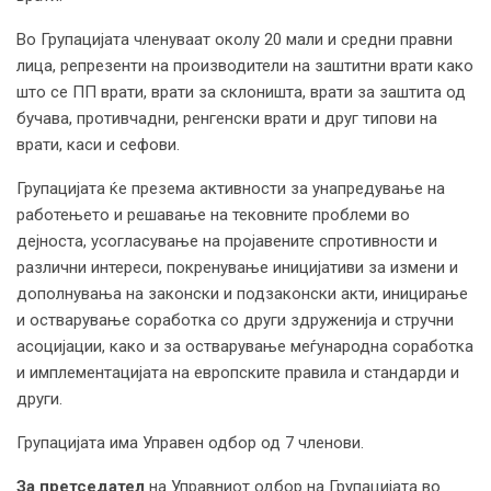
Во Групацијата членуваат околу 20 мали и средни правни
лица, репрезенти на производители на заштитни врати како
што се ПП врати, врати за склоништа, врати за заштита од
бучава, противчадни, ренгенски врати и друг типови на
врати, каси и сефови.
Групацијата ќе презема активности за унапредување на
работењето и решавање на тековните проблеми во
дејноста, усогласување на пројавените спротивности и
различни интереси, покренување иницијативи за измени и
дополнувања на законски и подзаконски акти, иницирање
и остварување соработка со други здруженија и стручни
асоцијации, како и за остварување меѓународна соработка
и имплементацијата на европските правила и стандарди и
други.
Групацијата има Управен одбор од 7 членови.
За претседател
на Управниот одбор на Групацијата во