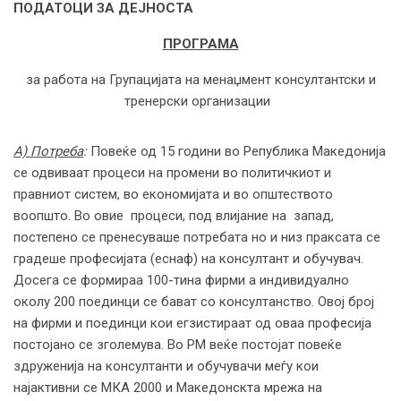
ПОДАТОЦИ ЗА ДЕЈНОСТА
ПРОГРАМА
за работа на Групацијата на менаџмент консултантски и
тренерски организации
А) Потреба
:
Повеќе од 15 години во Република Македонија
се одвиваат процеси на промени во политичкиот и
правниот систем, во економијата и во општеството
воопшто. Во овие процеси, под влијание на запад,
постепeно се пренесуваше потребата но и низ праксата се
градеше професијата (еснаф) на консултант и обучувач.
Досега се формираа 100-тина фирми а индивидуално
околу 200 поединци се бават со консултанство. Овој број
на фирми и поединци кои егзистираат од оваа професија
постојано се зголемува. Во РМ веќе постојат повеќе
здруженија на консултанти и обучувачи меѓу кои
најактивни се МКА 2000 и Македонскта мрежа на