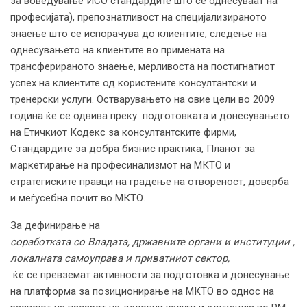
за воведување ИСО стандардите што се однесуваат на
професијата), препознатливост на специјализираното
знаење што се испорачува до клиентите, следење на
однесувањето на клиентите во примената на
трансферираното знаење, мерливоста на постигнатиот
успех на клиентите од користените консултантски и
тренерски услуги. Остварувањето на овие цели во 2009
година ќе се одвива преку подготовката и донесувањето
на Етичкиот Кодекс за консултантските фирми,
Стандардите за добра бизнис практика, Планот за
маркетирање на професинализмот на МКТО и
стратегиските правци на градење на отвореност, доверба
и меѓусебна почит во МКТО.
За дефинирање на
соработката со Владата, државните органи и институции ,
локалната самоуправа и приватниот сектор,
ќе се превземат активности за подготовка и донесување
на платформа за позиционирање на МКТО во однос на