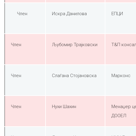
Член
Искра Данилова
ЕПЦИ
Член
Љубомир Трајковски
Т&П консал
Член
Слаѓана Стојановска
Марконс
Член
Нухи Шахин
Менаџер ц
ДООЕЛ