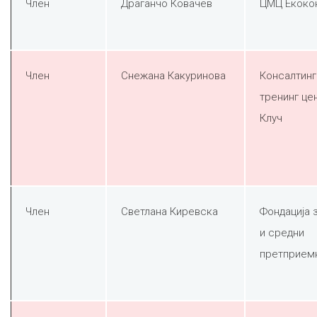
Член
Драганчо Ковачев
ЦМЦ Екоко
Член
Снежана Какуринова
Консалтинг
тренинг це
Клуч
Член
Светлана Киревска
Фондација 
и средни
претприем