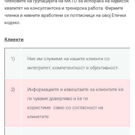
членовите на групацијата на МКТО за испорака на највисок
квалитет на консултантска и тренерска работа. Фирмите
членки и нивните вработени се потписници на овој Етички
кодекс.
Клиенти
1)
Ние им служиме на нашите клиенти со
интегритет, компетентност и објективност.
2)
Информациите и извештаите за клиентите ќе
ги чуваме доверливо и ќе ги
користиме само со согласност на
клинетите.