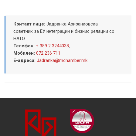
Контакт лице:
Јадранка Аризанковска
советник за ЕУ интеграции и бизнис релации со
НАТО
Телефон:
+ 389 2 3244038
,
Мобилен:
072 236 711
Е-адреса:
Jadranka@mchamber.mk