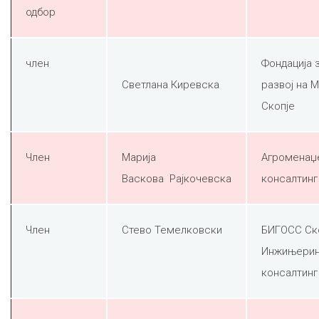
одбор
член
Фондација 
Светлана Киревска
развој на 
Скопје
Член
Марија
Агроменаџ
Васкова Рајкочевска
консалтинг
Член
Стево Темелковски
БИГОСС Ск
Инжињерин
консалтинг