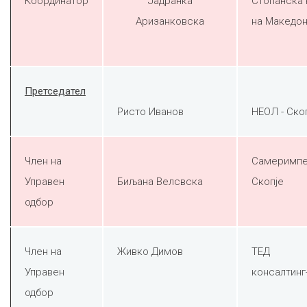
Координатор
Јадранка
Стопанска
Аризанковска
на Македон
Претседател
Ристо Иванов
НЕОЛ - Ско
Член на
Самеримп
Управен
Биљана Велсвска
Скопје
одбор
Член на
Живко Димов
ТЕД
Управен
консалтинг
одбор