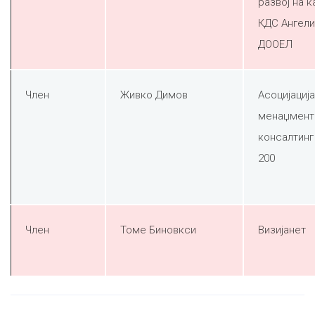
развој на к
КДС Ангели
ДООЕЛ
Член
Живко Димов
Асоцијација
менаџмент
консалтинг
200
Член
Томе Биновкси
Визијанет