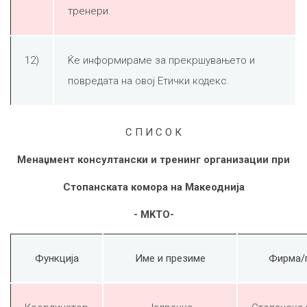
тренери.
12)
Ќе информираме за прекршувањето и
повредата на овој Етички кодекс.
С П И С О К
Менаџмент консултански и тренинг организации при
Стопанската комора на Макеоднија
-
MKTO
-
Функција
Име и презиме
Фирма/