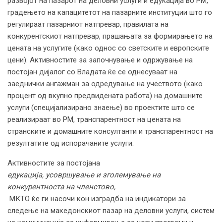
развојот на пазарот на деловни услуги и едукација во РМ,
градењето на капацитетот на пазарните институции што го
регулираат пазарниот натпревар, правилата на
конкурентскиот натпревар, прашањата за формирањето на
цената на услугите (како однос со светските и европските
цени). Активностите за започнување и одржување на
постојан дијалог со Владата ќе се однесуваат на
заеднички ангажман за одредување на учеството (како
процент од вкупно предвидената работа) на домашните
услуги (специјализирано знаење) во проектите што се
реализираат во РМ, транспарентност на цената на
странските и домашните консултанти и транспарентност на
резултатите од испорачаните услуги.
Активностите за постојана
едукација, усовршување и зголемување на
конкурентноста на членстово,
МКТО ќе ги насочи кон изградба на индикатори за
следење на македонскиот пазар на деловни услуги, систем