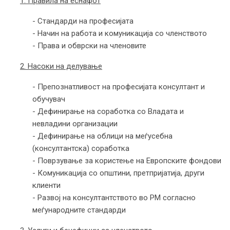
1. Правила на еснафот
- Стандарди на професијата
- Начин на работа и комуникација со членството
- Права и обврски на членовите
2. Насоки на делување
- Препознатливост на професијата консултант и
обучувач
- Дефинирање на соработка со Владата и
невладини организации
- Дефинирање на облици на меѓусебна
(консултантска) соработка
- Поврзување за користење на Европските фондови
- Комуникација со општини, претпријатија, други
клиенти
- Развој на консултантството во РМ согласно
меѓународните стандарди