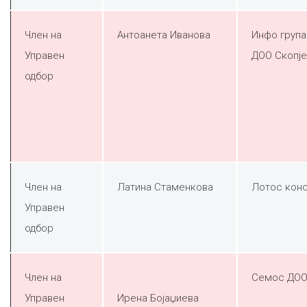
Член на
Антоанета Иванова
Инфо група
Управен
ДОО Скопје
одбор
Член на
Латина Стаменкова
Лотос конс
Управен
одбор
Член на
Семос ДОО
Управен
Ирена Бојаџиева