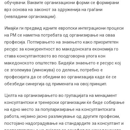
обучувачи. Ваквите организациони форми се формирани
врз основа на законот за здруженија на граѓани
(невладини органзиации).
Имајќи ги предвид идните европски интеграциони процеси
на РМ се наметна потребата од организирање на оваа
професија. Потпирањето на знаењето како приоритетен
ресурс за конкурентност во македонската економија го
става консултантсвото во поодговорна улога кон
македонското општество. Бидејќи знаењето е ресурс кој
се зголемува (умножува) со делење, потребно е
професијата да се обедини во организација каде ќе се
обезбеди синергија од примената на овој принцип.
Целта на организирањето во групацијата на менаџмент
консултантски и тренерски организации ќе биде собирање
на едно место за популаризирање на консултантската
работа, нејзино јасно разликување од другите професии,
постојано надоградување на стандардите за консултант и