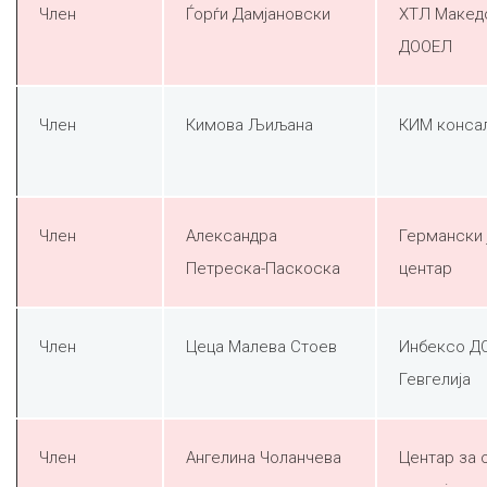
Член
Ѓорѓи Дамјановски
ХТЛ Макед
ДООЕЛ
Член
Кимова Љиљана
КИМ конса
Член
Александра
Германски 
Петреска-Паскоска
центар
Член
Цеца Малева Стоев
Инбексо Д
Гевгелија
Член
Ангелина Чоланчева
Центар за 