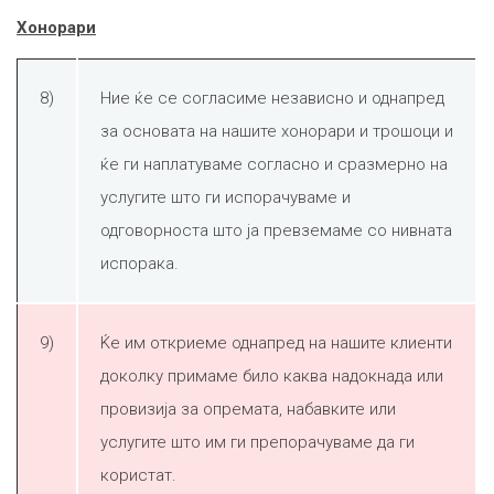
Хонорари
8)
Ние ќе се согласиме независно и однапред
за основата на нашите хонорари и трошоци и
ќе ги наплатуваме согласно и сразмерно на
услугите што ги испорачуваме и
одговорноста што ја превземаме со нивната
испорака.
9)
Ќе им откриеме однапред на нашите клиенти
доколку примаме било каква надокнада или
провизија за опремата, набавките или
услугите што им ги препорачуваме да ги
користат.