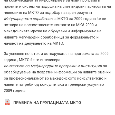
на комуникација за информирање за нови програми и
проекти и систем на подршка на сите видови парнерства на
членовите на МКТО за подобар пазарен резултат.
Меѓународната соработка
на МКТО за 2009 година ќе се
потпира на воспоставените контакти на МКА 2000 и
македонската мрежа на обучувачи и информирање на
нивните меѓунардни соработници за формирањето и
начинот на делувањето на МКТО.
За успешен почеток и остварување на програмата за 2009
година , МКТО ќе ги интезивира
контактите со меѓународните програми и институции
за
обезбедување на повратни информации за нивните оценки
за професионализмот во македонското консултантсво и
нивните потреби од консултнтски и тренерски услуги во
2009 година.
ПРАВИЛА НА ГРУПАЦИЈАТА МКТО