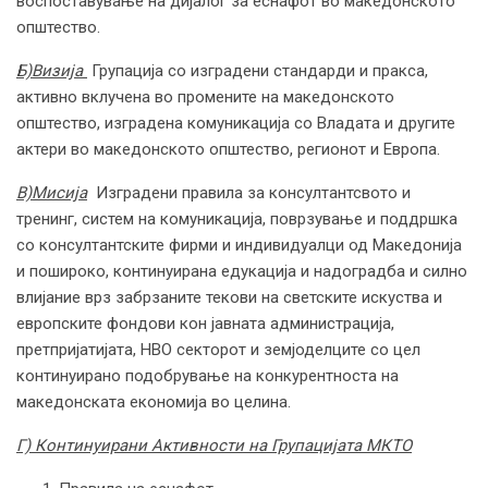
воспоставување на дијалог за еснафот во македонското
општество.
Б)Визија
Групација со изградени стандарди и пракса,
активно вклучена во промените на македонското
општество, изградена комуникација со Владата и другите
актери во македонското општество, регионот и Европа.
В)Мисија
Изградени правила за консултантсвото и
тренинг, систем на комуникација, поврзување и поддршка
со консултантските фирми и индивидуалци од Македонија
и пошироко, континуирана едукација и надоградба и силно
влијание врз забрзаните текови на светските искуства и
европските фондови кон јавната администрација,
претпријатијата, НВО секторот и земјоделците со цел
континуирано подобрување на конкурентноста на
македонската економија во целина.
Г) Континуирани Активности на Групацијата МКТО