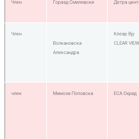
Член
Горазд Смилевски
Детра цент
Член
Клеар Вју
Волкановска
CLEAR VIEW
Александра
член
Мимоза Поповска
ЕСА Охрид