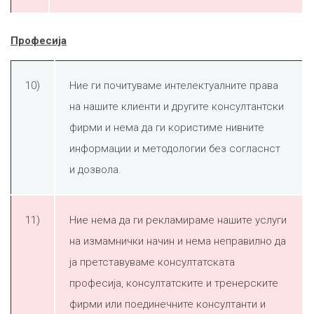
Професија
10)
Ние ги почитуваме интелектуалните права
на нашите клиенти и другите консултантски
фирми и нема да ги користиме нивните
информации и методологии без согласнст
и дозвола.
11)
Ние нема да ги рекламираме нашите услуги
на измамнички начин и нема неправилно да
ја претставуваме консултатската
професија, консултатските и тренерските
фирми или поединечните консултанти и