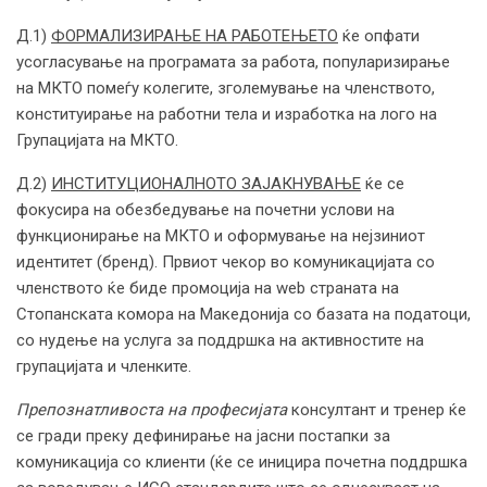
Д.1)
ФОРМАЛИЗИРАЊЕ НА РАБОТЕЊЕТО
ќе опфати
усогласување на програмата за работа, популаризирање
на МКТО помеѓу колегите, зголемување на членството,
конституирање на работни тела и изработка на лого на
Групацијата на МКТО.
Д.2)
ИНСТИТУЦИОНАЛНОТО ЗАЈАКНУВАЊЕ
ќе се
фокусира на обезбедување на почетни услови на
функционирање на МКТО и оформување на нејзиниот
идентитет (бренд). Првиот чекор во комуникацијата со
членството ќе биде промоција на web страната на
Стопанската комора на Македонија со базата на податоци,
со нудење на услуга за поддршка на активностите на
групацијата и членките.
Препознатливоста на професијата
консултант и тренер ќе
се гради преку дефинирање на јасни постапки за
комуникација со клиенти (ќе се иницира почетна поддршка