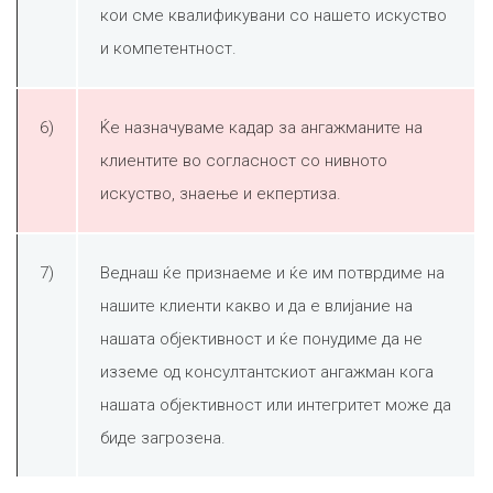
кои сме квалификувани со нашето искуство
и компетентност.
6)
Ќе назначуваме кадар за ангажманите на
клиентите во согласност со нивното
искуство, знаење и екпертиза.
7)
Веднаш ќе признаеме и ќе им потврдиме на
нашите клиенти какво и да е влијание на
нашата објективност и ќе понудиме да не
изземе од консултантскиот ангажман кога
нашата објективност или интегритет може да
биде загрозена.