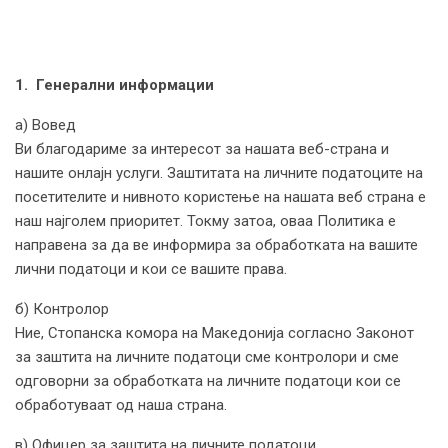
1. Генерални информации
а) Вовед
Ви благодариме за интересот за нашата веб-страна и
нашите онлајн услуги. Заштитата на личните податоците на
посетителите и нивното користење на нашата веб страна е
наш најголем приоритет. Токму затоа, оваа Политика е
направена за да ве информира за обработката на вашите
лични податоци и кои се вашите права.
б) Контролор
Ние, Стопанска комора на Македонија согласно Законот
за заштита на личните податоци сме контролори и сме
одговорни за обработката на личните податоци кои се
обработуваат од наша страна.
в) Офицер за заштита на личните податоци