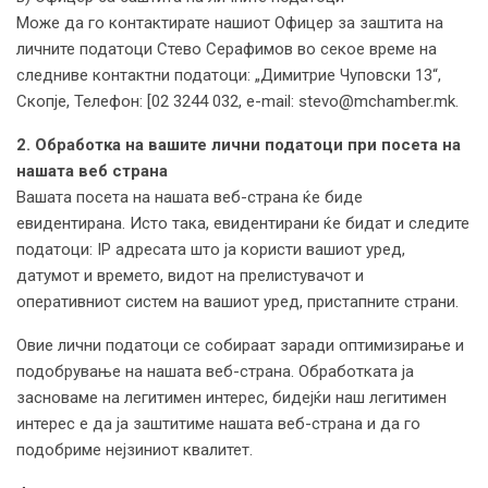
Може да го контактирате нашиот Офицер за заштита на
личните податоци Стево Серафимов во секое време на
следниве контактни податоци: „Димитрие Чуповски 13“,
Скопје, Телефон: [02 3244 032, e-mail: stevo@mchamber.mk.
2. Oбработка на вашите лични податоци при посета на
нашата веб страна
Вашата посета на нашата веб-страна ќе биде
евидентирана. Исто така, евидентирани ќе бидат и следите
податоци: IP адресата што ја користи вашиот уред,
датумот и времето, видот на прелистувачот и
оперативниот систем на вашиот уред, пристапните страни.
Овие лични податоци се собираат заради оптимизирање и
подобрување на нашата веб-страна. Обработката ја
засноваме на легитимен интерес, бидејќи наш легитимен
интерес е да ја заштитиме нашата веб-страна и да го
подобриме нејзиниот квалитет.