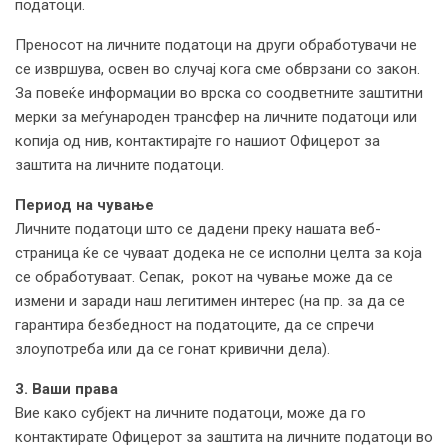
податоци.
Преносот на личните податоци на други обработувачи не
се извршува, освен во случај кога сме обврзани со закон.
За повеќе информации во врска со соодветните заштитни
мерки за меѓународен трансфер на личните податоци или
копија од нив, контактирајте го нашиот Офицерот за
заштита на личните податоци.
Период на чување
Личните податоци што се дадени преку нашата веб-
страница ќе се чуваат додека не се исполни целта за која
се обработуваат. Сепак, рокот на чување може да се
измени и заради наш легитимен интерес (на пр. за да се
гарантира безбедност на податоците, да се спречи
злоупотреба или да се гонат кривични дела).
3. Ваши права
Вие како субјект на личните податоци, може да го
контактирате Офицерот за заштита на личните податоци во