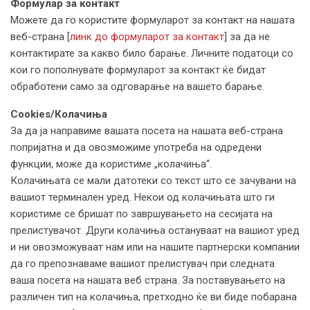
Формулар за контакт
Можете да го користите формуларот за контакт на нашата
веб-страна [
линк до формуларот за контакт
] за да не
контактирате за какво било барање. Личните податоци со
кои го пополнувате формуларот за контакт ќе бидат
обработени само за одговарање на вашето барање.
Cookies/Колачиња
За да ја направиме вашата посета на нашата веб-странa
попријатна и да овозможиме употреба на одредени
функции, може да користиме „колачиња“.
Колачињата се мали датотеки со текст што се зачувани на
вашиот терминален уред. Некои од колачињата што ги
користиме се бришат по завршувањето на сесијата на
прелистувачот. Други колачиња остануваат на вашиот уред
и ни овозможуваат нам или на нашите партнерски компании
да го препознаваме вашиот прелистувач при следната
ваша посета на нашата веб страна. За поставувањето на
различен тип на колачиња, претходно ќе ви биде побарана