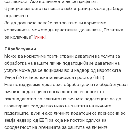
согласност. Ако колачињата не се прифатат,
функционалноста на нашата веб-страница може да биде
ограничена.
За да дознаете повеќе за тоа како ги користиме
колачињата, можете да пристапите до нашата „Политика
за колачиња“ [
линк
].
Обработувачи
Може да користиме трети страни даватели на услуги за
обработка на вашите лични податоци.Овие даватели на
услуги може да се лоцирани во и надвор од Европската
Унија (ЕУ) и Европската економси простор (ЕЕП).
Ние потврдуваме дека овие обработувачи ги обработуваат
личните податоци во согласност со европското
законодавство за заштита на личните податоците за да
гарантираат соодветно ниво на заштита на личните
податоците, дури и ако личните податоци се пренесени во
земја надвор од ЕЕП за која не постои одлука за
соодветност на Агенцијата за заштита на личните