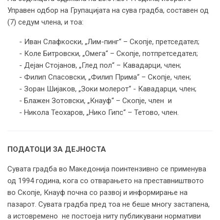
Управен одбор на Групацијата на сува градба, составен од
(7) седум члена, и тоа:
- Иван Слафкоски, „Лим-пинг“ – Скопје, претседател;
- Коле Битровски, „Омега“ – Скопје, потпретседател;
- Дејан Стојанов, „Глед пол“ – Кавадарци, член;
- Филип Спасовски, „Филип Прима“ – Скопје, член;
- Зоран Шијаков, „Зоки молерот“ - Кавадарци, член;
- Блажен Зотовски, „Кнауф“ – Скопје, член и
- Никола Теохаров, „Нико Гипс“ – Тетово, член.
ПОДАТОЦИ ЗА ДЕЈНОСТА
Сувата градба во Македонија поинтензивно се применува
од 1994 година, кога со отварањето на преставништвото
во Скопје, Кнауф почна со развој и информирање на
пазарот. Сувата градба пред тоа не беше многу застапена,
а истовремено не постоеја ниту публикувани нормативи