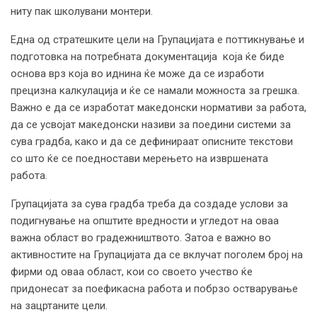
ниту пак школувани монтери.
Една од стратешките цели на Групацијата е поттикнување и
подготовка на потребната документација која ќе биде
основа врз која во иднина ќе може да се изработи
прецизна калкулација и ќе се намали можноста за грешка.
Важно е да се изработат македонски нормативи за работа,
да се усвојат македонски називи за поедини системи за
сува градба, како и да се дефинираат описните текстови
со што ќе се поедностави мерењето на извршената
работа.
Групацијата за сува градба треба да создаде услови за
подигнување на општите вредности и угледот на оваа
важна област во градежништвото. Затоа е важно во
активностите на Групацијата да се вклучат поголем број на
фирми од оваа област, кои со своето учество ќе
придонесат за поефикасна работа и побрзо остварување
на зацртаните цели.