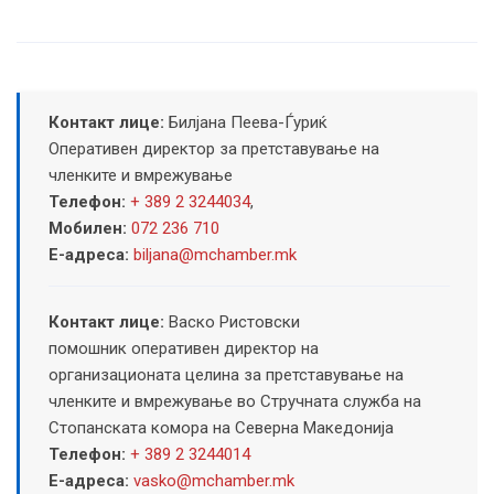
Контакт лице:
Билјана Пеева-Ѓуриќ
Оперативен директор за претставување на
членките и вмрежување
Телефон:
+ 389 2 3244034
,
Мобилен:
072 236 710
Е-адреса:
biljana@mchamber.mk
Контакт лице:
Васко Ристовски
помошник оперативен директор на
организационата целина за претставување на
членките и вмрежување во Стручната служба на
Стопанската комора на Северна Македонија
Телефон:
+ 389 2 3244014
Е-адреса:
vasko@mchamber.mk