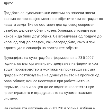
друго.
Градбата со сувомонтажни системи со гипсени плочи
зазема сe позначајно место во објектите кои се градат во
нашата земја. Тие се составен дел од секој современ
станбен, деловен објект, хотел, болница, училиште или
каков и да било друг објект. Се вградуваат од подрум до
кров, од под до плафон, кај новоградбите, како и при
адаптација и санација на постојните објекти.
Групацијата на сува градба е формирана на 23.5.2007
година, со цел организирано делување на фирмите кои
вршат производство и монтажа на производи за сува
градба и поттикнување на донесувањето на прописи од
оваа област, кои се неопходни при работењето на
фирмите, како и со цел да се подигне квалитетот при
проектирањето и вградувањето на сувомонтажните
системи.
На седницата одржана на 28.01.2014 година, избран е