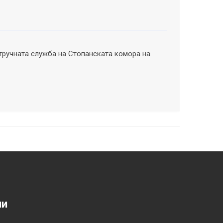
тручната служба на Стопанската комора на
ии