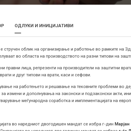
ОР
ОДЛУКИ И ИНИЦИЈАТИВИ
 е стручен облик на организирање и работење во рамките на Зд
елуваат во областа на производството на разни типови на зашт
дни правни лица, репрезенти на производители на заштитни врат
врати и друг типови на врати, каси и сефови.
дување на работењето и решавање на тековните проблеми во деј
и за измени и дополнувања на законски и подзаконски акти, и
стварување меѓународна соработка и имплементацијата на европ
цијата во наредниот двогодишен мандат се избра г-дин
Марјан
Групацијата во наредниот две годишен мандат се избраа
г-ѓа 