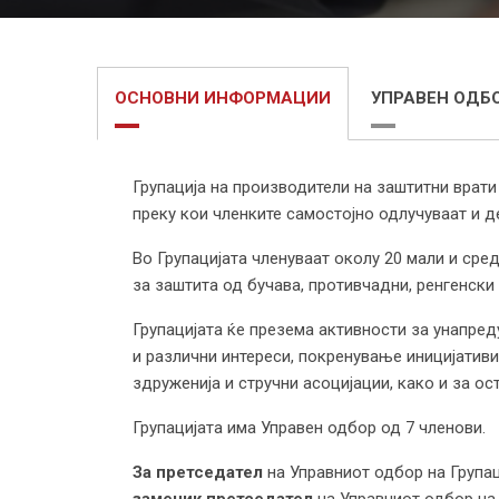
ОСНОВНИ ИНФОРМАЦИИ
УПРАВЕН ОДБ
Групација на производители на заштитни врати
преку кои членките самостојно одлучуваат и д
Во Групацијата членуваат околу 20 мали и сре
за заштита од бучава, противчадни, ренгенски 
Групацијата ќе презема активности за унапре
и различни интереси, покренување иницијатив
здруженија и стручни асоцијации, како и за о
Групацијата има Управен одбор од 7 членови.
За претседател
на Управниот одбор на Група
заменик претседател
на Управниот одбор на 