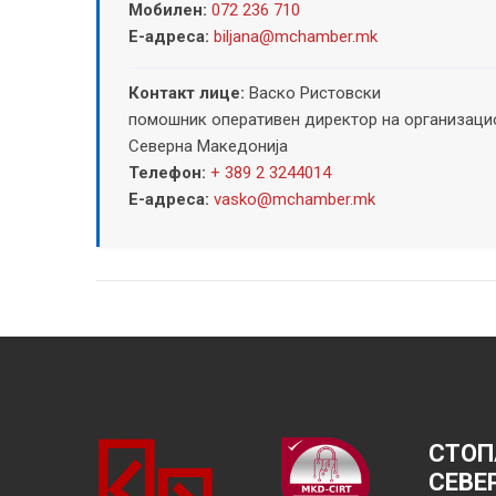
Мобилен:
072 236 710
Е-адреса:
biljana@mchamber.mk
Контакт лице:
Васко Ристовски
помошник оперативен директор на организацио
Северна Македонија
Телефон:
+ 389 2 3244014
Е-адреса:
vasko@mchamber.mk
СТОП
СЕВЕ