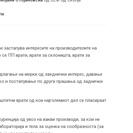
ти
и застапува интересите на производителите на
 се ПП врати, врати за склоништа, врати за
длагање на мерки од заеднички интерес, давање
ако и постапување по други прашања од заднички
штитни врати од кои најголемиот дел се пласираат
ренција од увоз на вакви производи, за кои не
абораторија и тела за оценка на сообразноста (за