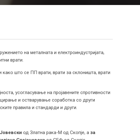
ружението на металната и електроиндустријата,
итни врати.
и како што се ПП врати, врати за склоништа, врати
носта, усогласување на пројавените спротивности
ницирање и остварување соработка со други
ските правила и стандарди и други.
 Јовевски
од Златна рака-М од Скопје, а
за
Лилјана Стојановска
од СЕФ од Скопје