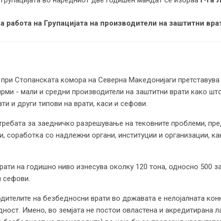
на работа на Групацијата на производители на заштитни вра
 при Стопанската комора на Северна Македонијаги претставува 
ирми - мали и средни производители на заштитни врати како што
ти и други типови на врати, каси и сефови.
требата за заедничко разрешување на тековните проблеми, пре
и, соработка со надлежни органи, институции и организации, к
ати на годишно ниво изнесува околку 120 тона, односно 500 за
и сефови.
ителите на безбедносни врати во државата е нелојалната конку
дност. Имено, во земјата не постои овластена и акредитирана л