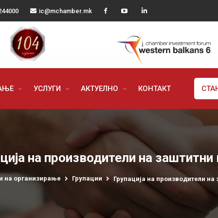
244000
ic@mchamber.mk
РАЊЕ
УСЛУГИ
АКТУЕЛНО
КОНТАКТ
СТА
ција на производители на заштитни
 на организирање
Групации
Групација на производители на 