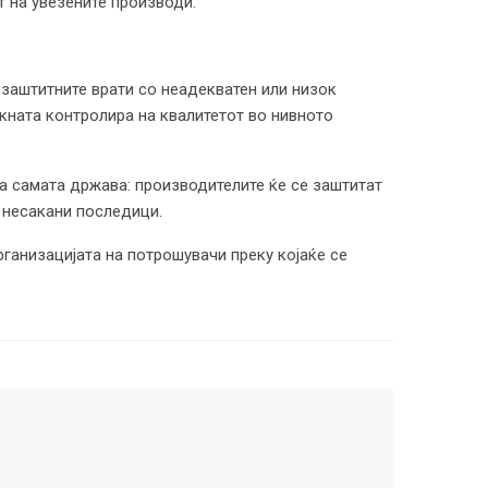
т на увезените производи.
 заштитните врати со неадекватен или низок
акната контролира на квалитетот во нивното
а самата држава: производителите ќе се заштитат
 несакани последици.
рганизацијата на потрошувачи преку којаќе се