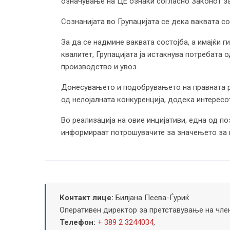
означување на ЦЕ ознаки согласно Законот за 
Сознанијата во Групацијата се дека ваквата с
За да се надмине ваквата состојба, а имајќи 
квалитет, Групацијата ја истакнува потребата
производство и увоз.
Донесувањето и подобрувањето на правната рег
од нелојалната конкуренција, додека интерес
Во реализација на овие инцијативи, една од по
информираат потрошувачите за значењето за к
Контакт лице:
Билјана Пеева-Ѓуриќ
Оперативен директор за претставување на чле
Телефон:
+ 389 2 3244034
,