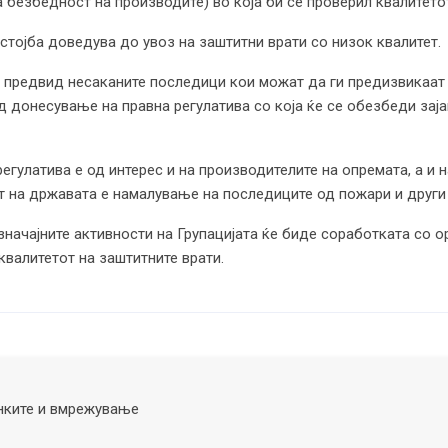
безбедност на производите) во која би се проверил квалитето
остојба доведува до увоз на заштитни врати со низок квалитет.
ги предвид несаканите последици кои можат да ги предизвикаат
 од донесување на правна регулатива со која ќе се обезбеди зај
улатива е од интерес и на производителите на опремата, а и н
от на државата е намалување на последиците од пожари и други
значајните активности на Групацијата ќе биде соработката со о
валитетот на заштитните врати.
нките и вмрежување