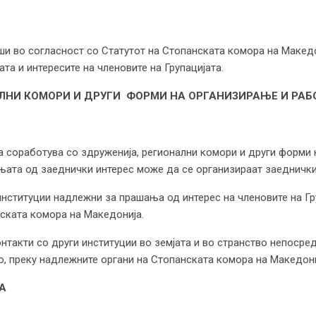
рши во согласност со Статутот на Стопанската комора на Македо
на Групацијата и интересите на членовите на Г
АЛНИ КОМОРИ И ДРУГИ ФОРМИ НА ОРГАНИЗИРАЊЕ И РА
а соработува со здруженија, регионални комори и други форми
њата од заеднички интерес може да се организираат заеднички
нституции надлежни за прашања од интерес на членовите на Гру
нската комора на Македонија.
нтакти со други институции во земјата и во странство непосред
, преку надлежните органи на Стопанската комора на Македони
А