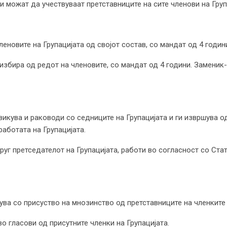
и можат да учествуваат претставниците на сите членови на Груп
леновите на Групацијата од својот состав, со мандат од 4 годин
е избира од редот на членовите, со мандат од 4 години. Замени
свикува и раководи со седниците на Групацијата и ги извршува о
о работата на Групацијата.
уг претседателот на Групацијата, работи во согласност со Ста
ува со присуство на мнозинство од претставниците на членките 
во гласови од присутните членки на Групацијата.