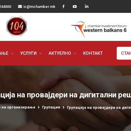
244000
ic@mchamber.mk
РАЊЕ
УСЛУГИ
АКТУЕЛНО
КОНТАКТ
СТА
ција на провајдери на дигитални ре
 на организирање
Групации
Групација на провајдери на диг