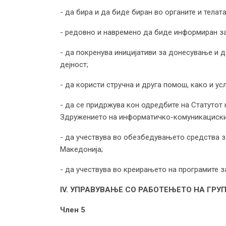
- да бира и да биде биран во органите и телата
- редовно и навремено да биде информиран за
- да покренува иницијативи за донесување и 
дејност;
- да користи стручна и друга помош, како и ус
- да се придржува кон одредбите на Статутот 
Здружението на информатичко-комуникациските 
- да учествува во обезбедувањето средства з
Македонија;
- да учествува во креирањето на програмите з
IV. УПРАВУВАЊЕ СО РАБОТЕЊЕТО НА ГРУ
Член 5