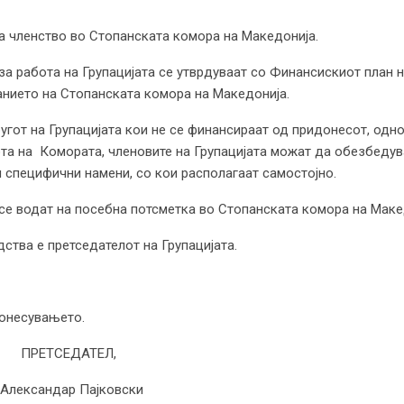
за членство во Стопанската комора на Македонија.
за работа на Групацијата се утврдуваат со Финансискиот план 
нието на Стопанската комора на Македонија.
гот на Групацијата кои не се финансираат од придонесот, одн
ота на Комората, членовите на Групацијата можат да обезбеду
специфични намени, со кои располагаат самостојно.
 се водат на посебна потсметка во Стопанската комора на Маке
ства е претседателот на Групацијата.
донесувањето.
СЕДАТЕЛ,
ар Пајковски