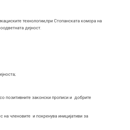
кациските технологии,при Стопанската комора на
за соодветната дејност.
ејноста;
т со позитивните законски прописи и добрите
с на членовите и покренува иницијативи за