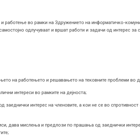
е и работење во рамки на Здружението на информатичко-комуни
, самостојно одлучуваат и вршат работи и задачи од интерес 
њето на работењето и решавањето на тековните проблеми во д
злични интереси во рамките на дејноста;
 од заеднички интерес на членовите, а кои не се во спротивнос
писи, дава мислења и предлози по прашања од заеднички интере
ите;