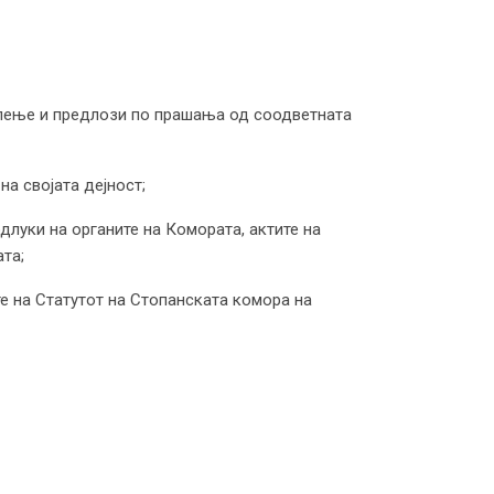
ислење и предлози по прашања од соодветната
на својата дејност;
длуки на органите на Комората, актите на
та;
е на Статутот на Стопанската комора на