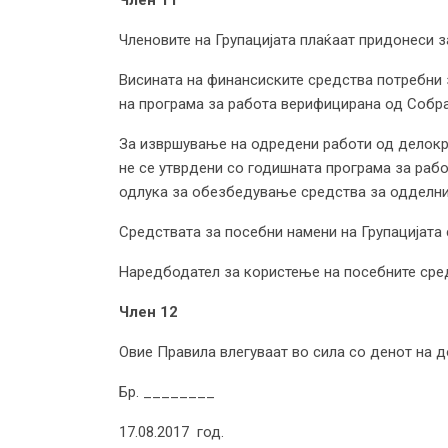
Членовите на Групацијата плаќаат придонеси 
Висината на финансиските средства потребни 
на програма за работа верифицирана од Собра
За извршување на одредени работи од делокру
не се утврдени со годишната програма за раб
одлука за обезбедување средства за одделни 
Средствата за посебни намени на Групацијата
Наредбодател за користење на посебните сред
Член 12
Овие Правила влегуваат во сила со денот на 
Бр. ________ ПРЕТ
17.08.2017 год. Александ