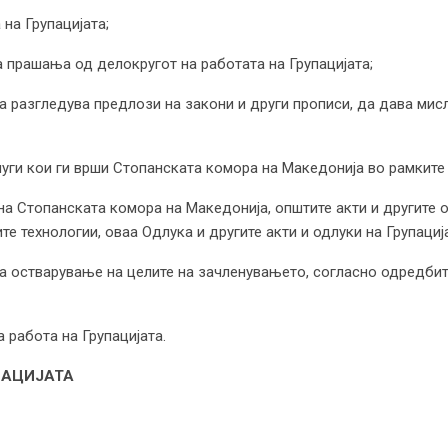
 на Групацијата;
 прашања од делокругот на работата на Групацијата;
да разгледува предлози на закони и други прописи, да дава м
луги кои ги врши Стопанската комора на Македонија во рамките 
на Стопанската комора на Македонија, општите акти и другите о
технологии, оваа Одлука и другите акти и одлуки на Групација
а остварување на целите на зачленувањето, согласно одредбит
а работа на Групацијата.
ПАЦИЈАТА