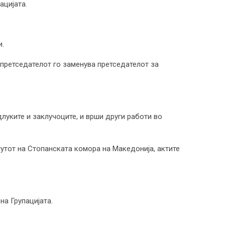
ацијата.
и.
к-претседателот го заменува претседателот за
длуките и заклучоците, и врши други работи во
тутот на Стопанската комора на Македонија, актите
на Групацијата.