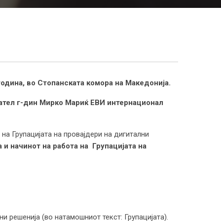
година, во Стопанската комора на Македонија.
дател г-дин Мирко Мариќ ЕВИ интернационал
на Групацијата на провајдери на дигитални
а и начинот на работа на
Групацијата
на
и решенија (во натамошниот текст: Групацијата).