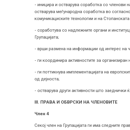
- иницира и остварува соработка со членови 
остварува меѓународна соработка во согласно
комуникациските технологии и на Стопанската
- соработува со надлежните органи и институц
Групацијата;
- врши размена на информации од интерес на ч
- ги координира активностите за организиран 
- ги поттикнува имплементацијата на европск
од дејноста;
- остварува други активности што заеднички ќе
III. ПРАВА И ОБВРСКИ НА ЧЛЕНОВИТЕ
Член 4
Секој член на Групацијата ги има следните пра