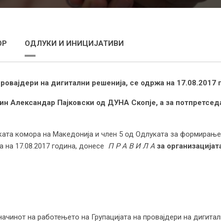
ОР
ОДЛУКИ И ИНИЦИЈАТИВИ
ровајдери на дигитални решенија, се одржа на 17.08.2017 
-дин Александар Пајковски од ДУНА Скопје, а за потпретсе
ката комора на Македонија и член 5 од Одлуката за формирање 
а на 17.08.2017 година, донесе
П Р А В И Л А
за организацијат
ачинот на работењето на Групацијата на провајдери на дигиталн