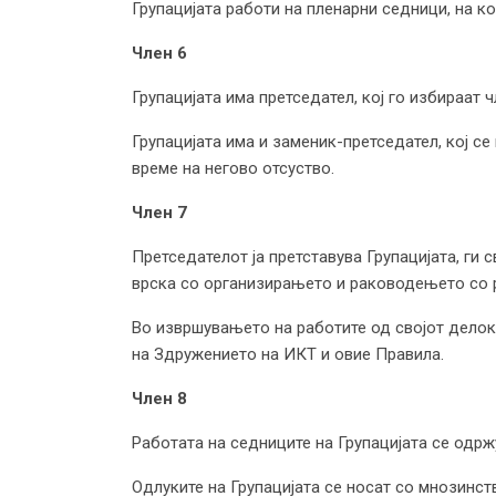
Групацијата работи на пленарни седници, на ко
Член 6
Групацијата има претседател, кој го избираат ч
Групацијата има и заменик-претседател, кој с
време на негово отсуство.
Член 7
Претседателот ја претставува Групацијата, ги 
врска со организирањето и раководењето с
Во извршувањето на работите од својот делокр
на Здружението на ИКТ и овие Правила.
Член 8
Работата на седниците на Групацијата се одрж
Одлуките на Групацијата се носат со мнозинст