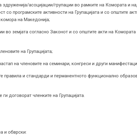
на здруженија/асоцијации/групации во рамките на Комората и н
ст со програмските активности на Групацијата и со општите ак
 комора на Македонија;
ии во земјата согласно Законот и со општите акти на Комората 
леновите на Групацијата;
настап на членовите на семинари, конгреси и други манифестации
ите правила и стандарди и перманентното функционално образов
 ги договорат членките на Групацијата.
ва и обврски: