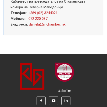
Кабинетот на претседателот на Стопанската
комора на Северна Македонија
Телефон:
+389 (02) 3244021
Мобилен:
072 220 037
Е-адреса:
daniela@mchamber.mk
#abs1m