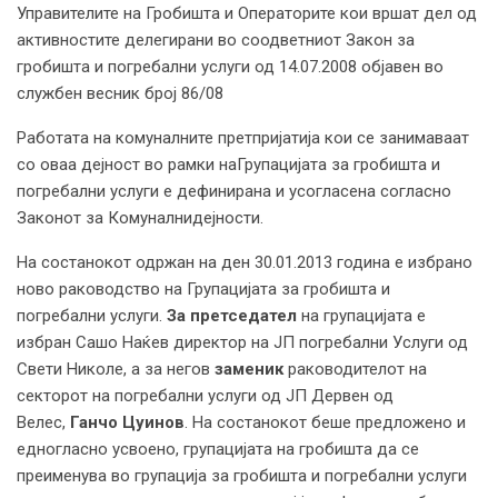
Управителите на Гробишта и Операторите кои вршат дел од
активностите делегирани во соодветниот Закон за
гробишта и погребални услуги од 14.07.2008 објавен во
службен весник број 86/08
Работата на комуналните претпријатија кои се занимаваат
со оваа дејност во рамки наГрупацијата за гробишта и
погребални услуги е дефинирана и усогласена согласно
Законот за Комуналнидејности.
На состанокот одржан на ден 30.01.2013 година е избрано
ново раководство на Групацијата за гробишта и
погребални услуги.
За претседател
на групацијата е
избран Сашо Наќев директор на ЈП погребални Услуги од
Свети Николе, а за негов
заменик
раководителот на
секторот на погребални услуги од ЈП Дервен од
Велес,
Ганчо Цуинов
. На состанокот беше предложено и
едногласно усвоено, групацијата на гробишта да се
преименува во групација за гробишта и погребални услуги