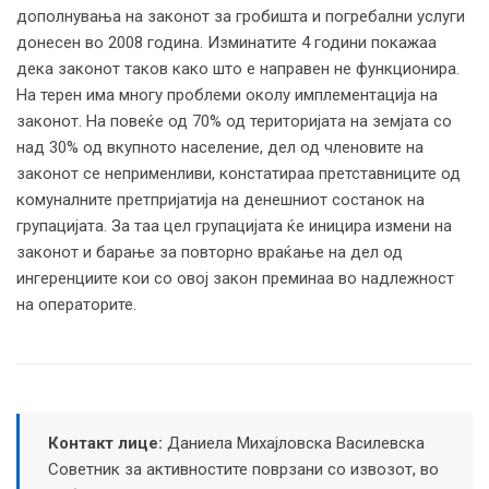
дополнувања на законот за гробишта и погребални услуги
донесен во 2008 година. Изминатите 4 години покажаа
дека законот таков како што е направен не функционира.
На терен има многу проблеми околу имплементација на
законот. На повеќе од 70% од територијата на земјата со
над 30% од вкупното население, дел од членовите на
законот се неприменливи, констатираа претставниците од
комуналните претпријатија на денешниот состанок на
групацијата. За таа цел групацијата ќе иницира измени на
законот и барање за повторно враќање на дел од
ингеренциите кои со овој закон преминаа во надлежност
на операторите.
Контакт лице:
Даниела Михајловска Василевска
Советник за активностите поврзани со извозот, во