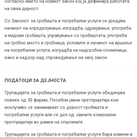
согласно името на новиот закон кој ја дефинира работата
на оваа дејност.
Со Законот за гробишта и погребални услуги се уредува
начинот на определување, изградба, одржување, употреба
и видови гробишта, управување со гробиштата, употреба
на гробно место и гробница, условите и начинот на вршење
на погребални услуги, изградба на надгробни споменици,
како и надзор над спроведување на овој закон.
ПОДАТОЦИ ЗА ДЕЈНОСТА
Групацијата за гробишта и погребални услуги обединува
повеќе од 50 фирми, Посебни јавни претпријатија кои
исклучиво се занимаваат со дејност гробишта и
погребални услуги или се дел од Јавните комунални
претпријатија во рамки на општините.
Групацијата за гробишта и погребални услуги бара измени и