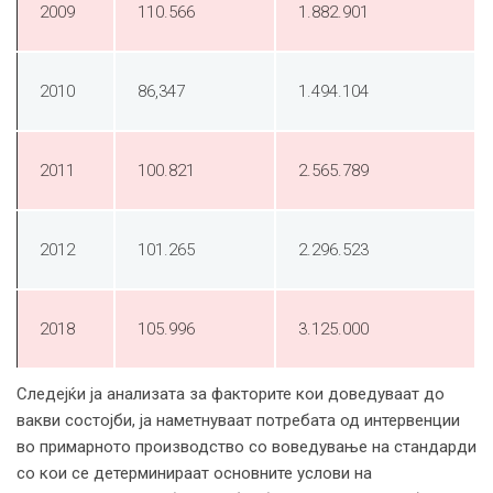
2009
110.566
1.882.901
2010
86,347
1.494.104
2011
100.821
2.565.789
2012
101.265
2.296.523
2018
105.996
3.125.000
Следејќи ја анализата за факторите кои доведуваат до
вакви состојби, ја наметнуваат потребата од интервенции
во примарното производство со воведување на стандарди
со кои се детерминираат основните услови на