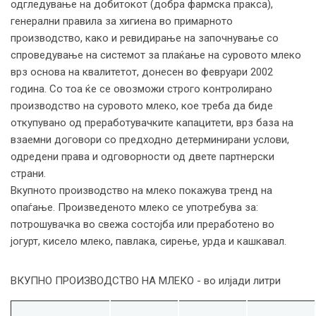
одгледување на добитокот (добра фармска пракса),
генерални правила за хигиена во примарното
производство, како и ревидирање на започнување со
спроведување на системот за плаќање на суровото млеко
врз основа на квалитетот, донесен во февруари 2002
година. Со тоа ќе се овозможи строго контролирано
производство на суровото млеко, кое треба да биде
откупувано од преработувачките капацитети, врз база на
взаемни договори со предходно детерминирани услови,
одредени права и одговорности од двете партнерски
страни.
Вкупното производство на млеко покажува тренд на
опаѓање. Произведеното млеко се употребува за:
потрошувачка во свежа состојба или преработено во
јогурт, кисело млеко, павлака, сирење, урда и кашкавал.
ВКУПНО ПРОИЗВОДСТВО НА МЛЕКО - во илјади литри