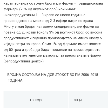
карактеризира со голем број мали фарми – традиционални
фармери (75% од вкупниот број) кои имаат
нископродуктивни 1 – 3 крави со ниско годишно
производство на млеко од 2-3 илјади литри по крава.
Многу е мал бројот на големи специјализирани фарми со
повеќе од 20 крави (околу 3% од вкупниот број) со висока
продуктивност и годишно производство на млеко околу 5
илјади литри по крава. Само 1% од фармите имаат повеќе
од 50 грла и треба да бидат носители на производството
на квалитетен генетски материјал за преостанатите фарми
(репродуктивни центри).
БРОЈНА СОСТОЈБА НА ДОБИТОКОТ ВО РМ 2006-2018
ГОДИНА
говеда
овци