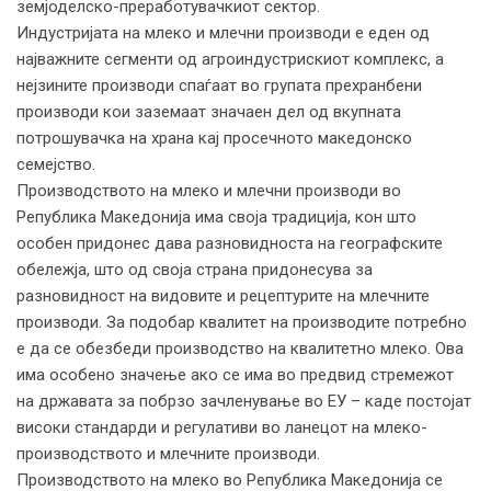
земјоделско-преработувачкиот сектор.
Индустријата на млеко и млечни производи е еден од
најважните сегменти од агроиндустрискиот комплекс, а
нејзините производи спаѓаат во групата прехранбени
производи кои заземаат значаен дел од вкупната
потрошувачка на храна кај просечното македонско
семејство.
Производството на млеко и млечни производи во
Република Македонија има своја традиција, кон што
особен придонес дава разновидноста на географските
обележја, што од своја страна придонесува за
разновидност на видовите и рецептурите на млечните
производи. За подобар квалитет на производите потребно
е да се обезбеди производство на квалитетно млеко. Ова
има особено значење ако се има во предвид стремежот
на државата за побрзо зачленување во ЕУ – каде постојат
високи стандарди и регулативи во ланецот на млеко-
производството и млечните производи.
Производството на млеко во Република Македонија се