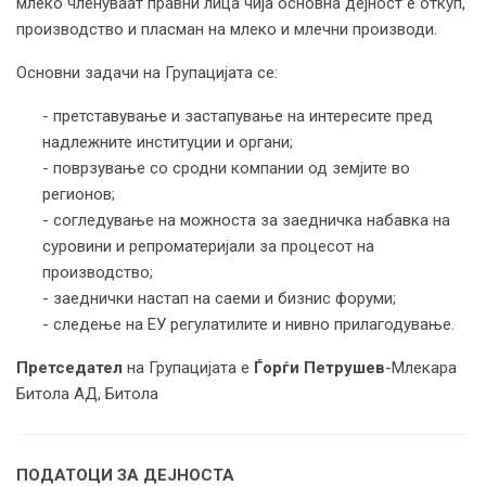
млеко членуваат правни лица чија основна дејност е откуп,
производство и пласман на млеко и млечни производи.
Основни задачи на Групацијата се:
- претставување и застапување на интересите пред
надлежните институции и органи;
- поврзување со сродни компании од земјите во
регионов;
- согледување на можноста за заедничка набавка на
суровини и репроматеријали за процесот на
производство;
- заеднички настап на саеми и бизнис форуми;
- следење на ЕУ регулатилите и нивно прилагодување.
Претседател
на Групацијата е
Ѓорѓи Петрушев
-Млекара
Битола АД, Битола
ПОДАТОЦИ ЗА ДЕЈНОСТА