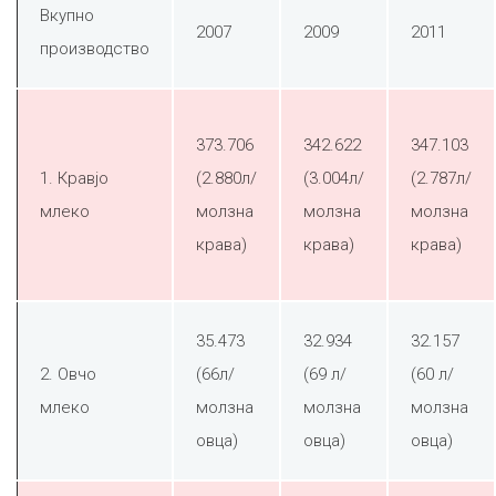
Вкупно
2007
2009
2011
производство
373.706
342.622
347.103
1. Кравјо
(2.880л/
(3.004л/
(2.787л/
млеко
молзна
молзна
молзна
крава)
крава)
крава)
35.473
32.934
32.157
2. Овчо
(66л/
(69 л/
(60 л/
млеко
молзна
молзна
молзна
овца)
овца)
овца)