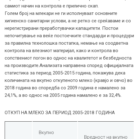
самиот начин на контрола е прилично скап.
Голем број на млекари не ги исполнуваат основните
хигиенско санитарни услови, а не ретко се среќаваме и со
нерегистрирани преработувачки капацитети. Постои
непочитување на веќе постоечките стандарди и процедури
за правилна технолошка постапка, немање на соодветна
контрола на влезниот материјал, како и контрола во
сопствениот погон во однос на квалитетот и безбедноста
на производите.Анализата направена според официјалната
статистика за период 2005-2015 година, покажува дека
количината на вкупно откупеното млеко (кравјо и овчо) во
2018 година во споредба со 2009 година е намалено за
24,1%, а во однос на 2005 година намалено е за 32,4%.
ОТКУП НА МЛЕКО ЗА ПЕРИОД 2005-2018 ГОДИНА
Вкупно
Вредност на вкупно