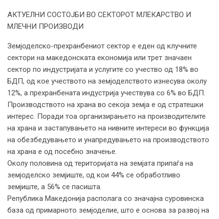
АКТУЕЛНИ СОСТОЈБИ ВО СЕКТОРОТ МЛЕКАРСТВО И
МЛЕЧНИ ПРОИЗВОДИ
Земјоделско-прехранбениот сектор е еден од клучните
сектори на македонската економија или трет значаен
сектор по индустријата и услугите со учество од 18% во
БДП, од кое учеството на земјоделството изнесува околу
12%, а прехранбената индустрија учествува со 6% во БДП.
Производството на храна во секоја земја е од стратешки
интерес. Поради тоа организирањето на производителите
на храна и застапувањето на нивните интереси во функција
на обезбедувањето и унапредувањето на производството
на храна е од посебно значење.
Околу половина од територијата на земјата припаѓа на
земјоделско земјиште, од кои 44% се обработливо
земјиште, а 56% се пасишта.
Република Македонија располага со значајна суровинска
база од примарното земјоделие, што е основа за развој на