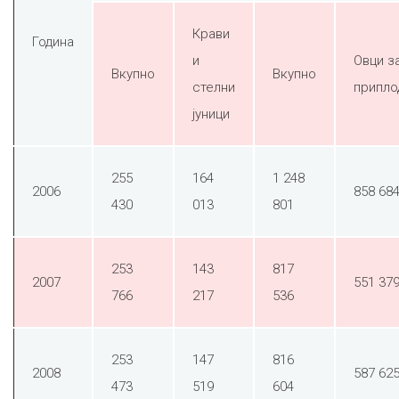
Крави
Година
и
Овци з
Вкупно
Вкупно
стелни
припло
јуници
255
164
1 248
2006
858 68
430
013
801
253
143
817
2007
551 37
766
217
536
253
147
816
2008
587 62
473
519
604