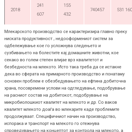
241
155
2018
740457
531 16
607
432
Млекарското производство се карактеризира главно преку
ниската продуктивност , недооформениот систем за
одбележување кое го усложнува следењето и
сузбивањето на болестите кај домашните животни, кое
секако во голем степен влијае врз квалитетот и
безбедноста на млекото. Исто така треба да се истакне
дека во сферата на примарното производство и понатаму
основен проблем е обезбедувањето на ефтина добиточна
храна, посовремени услови на одгледување, подобрување
на расниот состав на добитокот, подобрување на
микробиолошкиот квалитет на млекото и др. Со ваков
квалитет млекото доаѓа во млекарите каде проблемите
продолжуваат. Специфичниот начин на производство,
испорака и транспорт на млекото го отежнува
спроведувањето на концептот за контрола на млекото, а