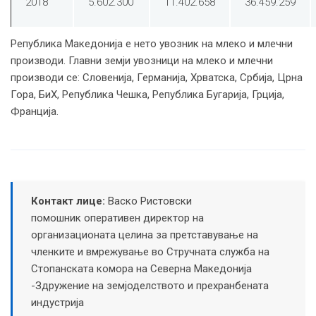
2018
5.602.300
11.402.658
36.459.259
Република Македонија е нето увозник на млеко и млечни
производи. Главни земји увозници на млеко и млечни
производи се: Словенија, Германија, Хрватска, Србија, Црна
Гора, БиХ, Република Чешка, Република Бугарија, Грција,
Франција.
Контакт лице:
Васко Ристовски
помошник оперативен директор на
организационата целина за претставување на
членките и вмрежување во Стручната служба на
Стопанската комора на Северна Македонија
-Здружение на земјоделството и прехранбената
индустрија