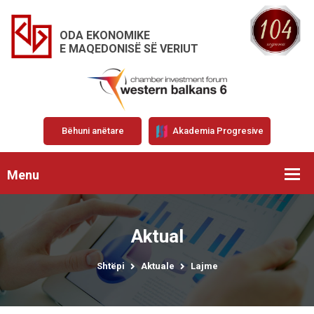
ODA EKONOMIKE
E MAQEDONISË SË VERIUT
Bëhuni anëtare
Akademia Progresive
Menu
Aktual
Shtëpi
Aktuale
Lajme