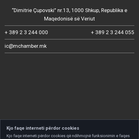
“Dimitrie Çupovski” nr.13, 1000 Shkup, Republika e
Maqedonisë së Veriut
+ 389 2 3 244 000
+ 389 2 3 244 055
ic@mchamber.mk
Kjo faqe interneti përdor cookies
Kjo faqe interneti përdor cookies që ndihmojnë funksionimin e faqes