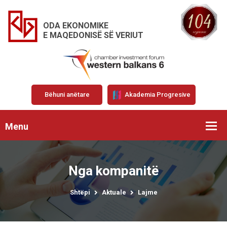
ODA EKONOMIKE
E MAQEDONISË SË VERIUT
Bëhuni anëtare
Akademia Progresive
Menu
Nga kompanitë
Shtëpi
Aktuale
Lajme